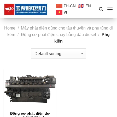
Skip
ZH-CN
EN
to
VI
content
Home
/
Máy phát điện dùng cho tàu thuyền và phụ tùng đi
kèm
/
Động cơ phát điện chạy bằng dầu diesel
/
Phụ
kiện
Động cơ phát điện dự