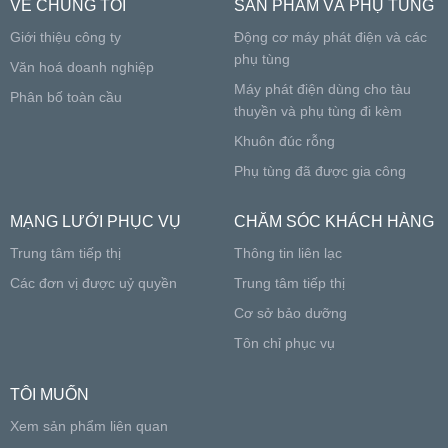
VỀ CHÚNG TÔI
SẢN PHẨM VÀ PHỤ TÙNG
Giới thiệu công ty
Động cơ máy phát điện và các
phụ tùng
Văn hoá doanh nghiệp
Máy phát điện dùng cho tàu
Phân bố toàn cầu
thuyền và phụ tùng đi kèm
Khuôn đúc rỗng
Phụ tùng đã được gia công
MẠNG LƯỚI PHỤC VỤ
CHĂM SÓC KHÁCH HÀNG
Trung tâm tiếp thị
Thông tin liên lạc
Các đơn vị được uỷ quyền
Trung tâm tiếp thị
Cơ sở bảo dưỡng
Tôn chỉ phục vụ
TÔI MUỐN
Xem sản phẩm liên quan