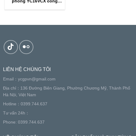
phòng YC16VCX công
suất 2426kW~2646kzzW
LIÊN HỆ CHÚNG TÔI
Email：
ycgpvn@gmail.com
Địa chỉ：136 Đường Biên Giang, Phường Chương Mỹ, Thành Phố
Hà Nội, Việt Nam
Hotline：0399.744.637
Tư vấn 24h：
Phone: 0399.744.637