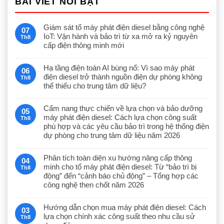
BÀI VIẾT NỔI BẬT
Giám sát tổ máy phát điện diesel bằng công nghệ
07
IoT: Vận hành và bảo trì từ xa mở ra kỷ nguyên
Th8
cấp điện thông minh mới
Hạ tầng điện toán AI bùng nổ: Vì sao máy phát
06
điện diesel trở thành nguồn điện dự phòng không
Th8
thể thiếu cho trung tâm dữ liệu?
Cẩm nang thực chiến về lựa chọn và bảo dưỡng
05
máy phát điện diesel: Cách lựa chọn công suất
Th8
phù hợp và các yêu cầu bảo trì trong hệ thống điện
dự phòng cho trung tâm dữ liệu năm 2026
Phân tích toàn diện xu hướng nâng cấp thông
04
minh cho tổ máy phát điện diesel: Từ “bảo trì bị
Th8
động” đến “cảnh báo chủ động” – Tổng hợp các
công nghệ then chốt năm 2026
Hướng dẫn chọn mua máy phát điện diesel: Cách
03
lựa chọn chính xác công suất theo nhu cầu sử
Th8