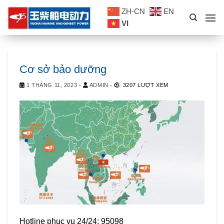
Skip
ZH-CN
EN
to
VI
content
Cơ sở bảo dưỡng
1 THÁNG 11, 2023
-
ADMIN
-
3207 LƯỢT XEM
Hotline phục vụ 24/24: 95098