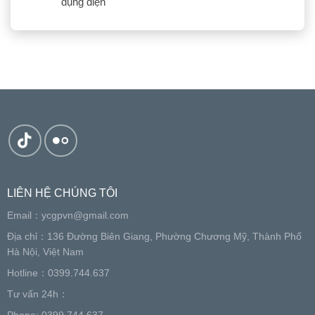
dụng điện
LIÊN HỆ CHÚNG TÔI
Email：
ycgpvn@gmail.com
Địa chỉ：136 Đường Biên Giang, Phường Chương Mỹ, Thành Phố
Hà Nội, Việt Nam
Hotline：0399.744.637
Tư vấn 24h：
Phone: 0399.744.637