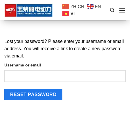
Skip
ZH-CN
EN
to
VI
content
Lost your password? Please enter your username or email
address. You will receive a link to create a new password
via email.
Username or email
RESET PASSWORD