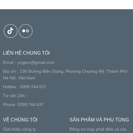
LIÊN HỆ CHÚNG TÔI
Email：
ycgpvn@gmail.com
Địa chỉ：136 Đường Biên Giang, Phường Chương Mỹ, Thành Phố
Hà Nội, Việt Nam
Hotline：0399.744.637
Tư vấn 24h：
Phone: 0399.744.637
VỀ CHÚNG TÔI
SẢN PHẨM VÀ PHỤ TÙNG
Giới thiệu công ty
Động cơ máy phát điện và các