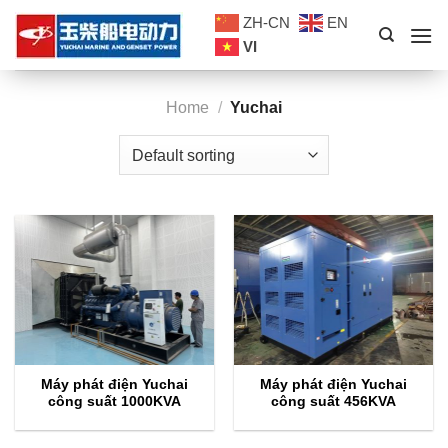
Skip
ZH-CN
EN
to
VI
content
Home
/
Yuchai
Máy phát điện Yuchai
Máy phát điện Yuchai
công suất 1000KVA
công suất 456KVA