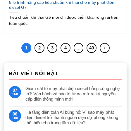
5 lộ trình nâng cấp tiêu chuẩn khí thải cho máy phát điện
diesel G7
Tiêu chuẩn khí thải G6 mới chỉ được triển khai rộng rãi trên
toàn quốc
1
2
3
4
…
40
BÀI VIẾT NỔI BẬT
Giám sát tổ máy phát điện diesel bằng công nghệ
07
IoT: Vận hành và bảo trì từ xa mở ra kỷ nguyên
Th8
cấp điện thông minh mới
Hạ tầng điện toán AI bùng nổ: Vì sao máy phát
06
điện diesel trở thành nguồn điện dự phòng không
Th8
thể thiếu cho trung tâm dữ liệu?