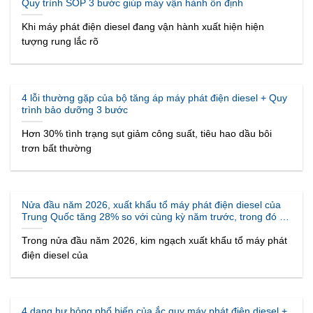
Quy trình SOP 3 bước giúp máy vận hành ổn định
Khi máy phát điện diesel đang vận hành xuất hiện hiện
tượng rung lắc rõ
4 lỗi thường gặp của bộ tăng áp máy phát điện diesel + Quy
trình bảo dưỡng 3 bước
Hơn 30% tình trạng sụt giảm công suất, tiêu hao dầu bôi
trơn bất thường
Nửa đầu năm 2026, xuất khẩu tổ máy phát điện diesel của
Trung Quốc tăng 28% so với cùng kỳ năm trước, trong đó sự
bùng nổ của các trung tâm dữ liệu AI là động lực tăng
trưởng lớn nhất.
Trong nửa đầu năm 2026, kim ngạch xuất khẩu tổ máy phát
điện diesel của
4 dạng hư hỏng phổ biến của ắc quy máy phát điện diesel +