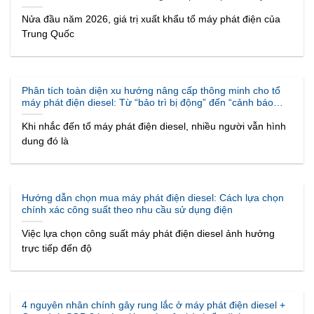
cầu bảo trì trong hệ thống điện dự phòng cho trung tâm dữ
liệu năm 2026
Nửa đầu năm 2026, giá trị xuất khẩu tổ máy phát điện của
Trung Quốc
Phân tích toàn diện xu hướng nâng cấp thông minh cho tổ
máy phát điện diesel: Từ “bảo trì bị động” đến “cảnh báo
chủ động” – Tổng hợp các công nghệ then chốt năm 2026
Khi nhắc đến tổ máy phát điện diesel, nhiều người vẫn hình
dung đó là
Hướng dẫn chọn mua máy phát điện diesel: Cách lựa chọn
chính xác công suất theo nhu cầu sử dụng điện
Việc lựa chọn công suất máy phát điện diesel ảnh hưởng
trực tiếp đến độ
4 nguyên nhân chính gây rung lắc ở máy phát điện diesel +