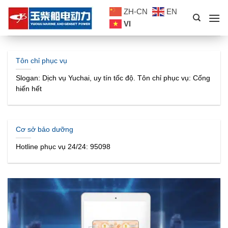
Skip
ZH-CN
EN
to
VI
content
Tôn chỉ phục vụ
Slogan: Dịch vụ Yuchai, uy tín tốc độ. Tôn chỉ phục vụ: Cống
hiến hết
Cơ sở bảo dưỡng
Hotline phục vụ 24/24: 95098