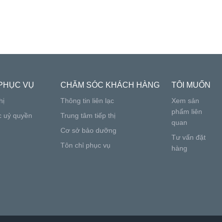
PHỤC VỤ
CHĂM SÓC KHÁCH HÀNG
TÔI MUỐN
hị
Thông tin liên lạc
Xem sản
phẩm liên
c uỷ quyền
Trung tâm tiếp thị
quan
Cơ sở bảo dưỡng
Tư vấn đặt
Tôn chỉ phục vụ
hàng