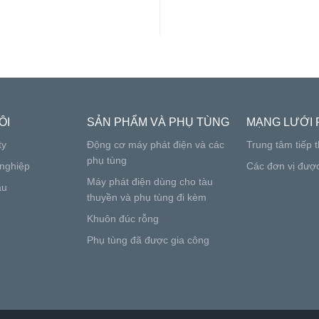
ÔI
SẢN PHẨM VÀ PHỤ TÙNG
MẠNG LƯỚI 
ty
Động cơ máy phát điện và các
Trung tâm tiếp t
phụ tùng
nghiệp
Các đơn vị đượ
Máy phát điện dùng cho tàu
ầu
thuyền và phụ tùng đi kèm
Khuôn đúc rỗng
Phụ tùng đã được gia công