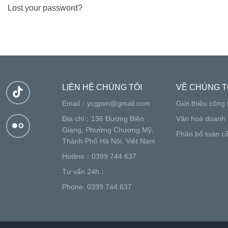
Lost your password?
LIÊN HỆ CHÚNG TÔI
VỀ CHÚNG T
Email：
ycgpvn@gmail.com
Giới thiệu công 
Địa chỉ：136 Đường Biên
Văn hoá doanh 
Giang, Phường Chương Mỹ,
Phân bố toàn c
Thành Phố Hà Nội, Việt Nam
Hotline：0399.744.637
Tư vấn 24h：
Phone: 0399.744.637