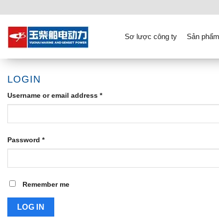
Skip
to
content
Sơ lược công ty
Sản phẩm
LOGIN
Username or email address
*
Password
*
Remember me
LOG IN