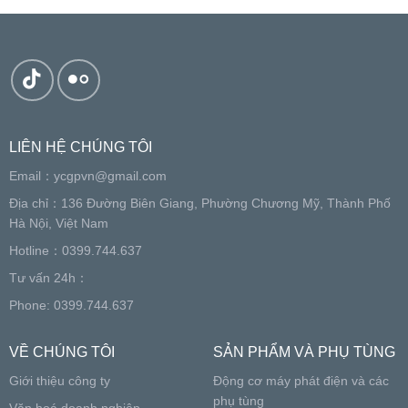
LIÊN HỆ CHÚNG TÔI
Email：
ycgpvn@gmail.com
Địa chỉ：136 Đường Biên Giang, Phường Chương Mỹ, Thành Phố
Hà Nội, Việt Nam
Hotline：0399.744.637
Tư vấn 24h：
Phone: 0399.744.637
VỀ CHÚNG TÔI
SẢN PHẨM VÀ PHỤ TÙNG
Giới thiệu công ty
Động cơ máy phát điện và các
phụ tùng
Văn hoá doanh nghiệp