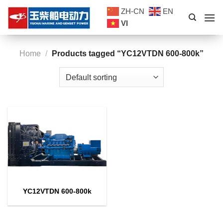
Skip
ZH-CN
EN
to
VI
content
Home
/
Products tagged “YC12VTDN 600-800k”
YC12VTDN 600-800k