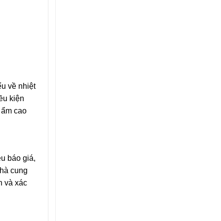
u về nhiệt
ều kiện
ộ ẩm cao
ều báo giá,
nhà cung
n và xác