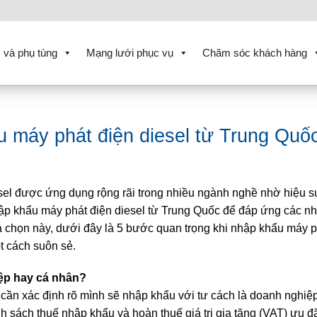
 và phụ tùng
Mạng lưới phục vụ
Chăm sóc khách hàng
u máy phát điện diesel từ Trung Quố
esel được ứng dụng rộng rãi trong nhiều ngành nghề nhờ hiệu s
hập khẩu máy phát điện diesel từ Trung Quốc để đáp ứng các n
 chọn này, dưới đây là 5 bước quan trọng khi nhập khẩu máy p
t cách suôn sẻ.
ệp hay cá nhân?
 cần xác định rõ mình sẽ nhập khẩu với tư cách là doanh nghiệ
sách thuế nhập khẩu và hoàn thuế giá trị gia tăng (VAT) ưu đ