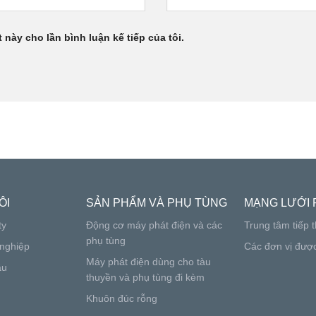
 này cho lần bình luận kế tiếp của tôi.
ÔI
SẢN PHẨM VÀ PHỤ TÙNG
MẠNG LƯỚI 
ty
Động cơ máy phát điện và các
Trung tâm tiếp t
phụ tùng
nghiệp
Các đơn vị đượ
Máy phát điện dùng cho tàu
ầu
thuyền và phụ tùng đi kèm
Khuôn đúc rỗng