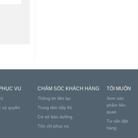
PHỤC VỤ
CHĂM SÓC KHÁCH HÀNG
TÔI MUỐN
hị
Thông tin liên lạc
Xem sản
phẩm liên
c uỷ quyền
Trung tâm tiếp thị
quan
Cơ sở bảo dưỡng
Tư vấn đặt
Tôn chỉ phục vụ
hàng