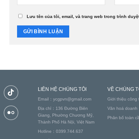
Lưu tên của tôi, email, và trang web trong trình duyệt
LIÊN HỆ CHÚNG TÔI
VỀ CHÚNG T
Email：
ycgpvn@gmail.com
Giới thiệu công 
Địa chỉ：136 Đường Biên
Văn hoá doanh 
Giang, Phường Chương Mỹ,
Phân bố toàn c
Thành Phố Hà Nội, Việt Nam
Hotline：0399.744.637