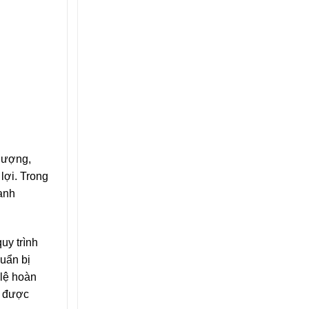
 lượng,
lợi. Trong
hanh
uy trình
huẩn bị
 lệ hoàn
t được