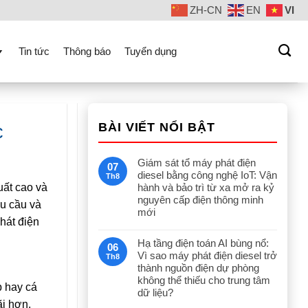
ZH-CN
EN
VI
Tin tức
Thông báo
Tuyển dụng
BÀI VIẾT NỔI BẬT
c
Giám sát tổ máy phát điện
07
diesel bằng công nghệ IoT: Vận
Th8
uất cao và
hành và bảo trì từ xa mở ra kỷ
nguyên cấp điện thông minh
hu cầu và
mới
hát điện
Hạ tầng điện toán AI bùng nổ:
06
Vì sao máy phát điện diesel trở
Th8
thành nguồn điện dự phòng
không thể thiếu cho trung tâm
p hay cá
dữ liệu?
ãi hơn,