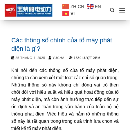
Skip
ZH-CN
EN
to
VI
content
Các thông số chính của tổ máy phát
điện là gì?
25 THÁNG 4, 2025
-
YUCHAI
-
1539 LƯỢT XEM
Khi nói đến các thông số của tổ máy phát điện,
chúng ta cần xem xét một loạt các chỉ số quan trọng.
Những thông số này không chỉ đóng vai trò then
chốt đối với hiệu suất và hiệu quả hoạt động của tổ
máy phát điện, mà còn ảnh hưởng trực tiếp đến sự
ổn định và an toàn trong vận hành của toàn bộ hệ
thống phát điện. Việc hiểu và nắm rõ những thông
số này là rất quan trọng trong quá trình lựa chọn và
thiết kế tổ máy phát điện.