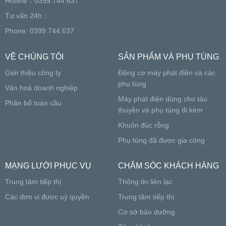
Hotline：0399.744.637
Tư vấn 24h：
Phone: 0399.744.637
VỀ CHÚNG TÔI
SẢN PHẨM VÀ PHỤ TÙNG
Giới thiệu công ty
Động cơ máy phát điện và các
phụ tùng
Văn hoá doanh nghiệp
Máy phát điện dùng cho tàu
Phân bố toàn cầu
thuyền và phụ tùng đi kèm
Khuôn đúc rỗng
Phụ tùng đã được gia công
MẠNG LƯỚI PHỤC VỤ
CHĂM SÓC KHÁCH HÀNG
Trung tâm tiếp thị
Thông tin liên lạc
Các đơn vị được uỷ quyền
Trung tâm tiếp thị
Cơ sở bảo dưỡng