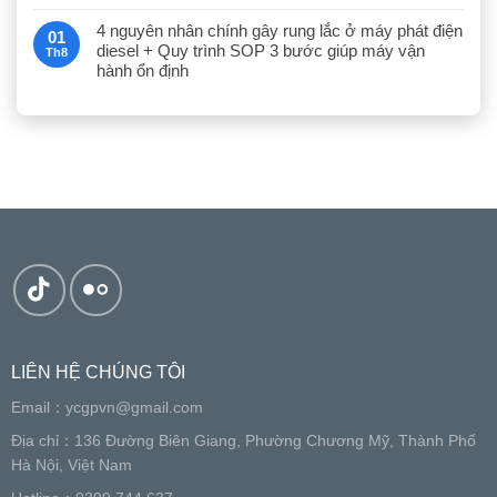
4 nguyên nhân chính gây rung lắc ở máy phát điện
01
diesel + Quy trình SOP 3 bước giúp máy vận
Th8
hành ổn định
LIÊN HỆ CHÚNG TÔI
Email：
ycgpvn@gmail.com
Địa chỉ：136 Đường Biên Giang, Phường Chương Mỹ, Thành Phố
Hà Nội, Việt Nam