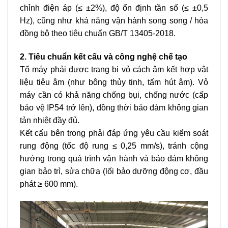
chỉnh điện áp (≤ ±2%), độ ổn định tần số (≤ ±0,5
Hz), cũng như khả năng vận hành song song / hòa
đồng bộ theo tiêu chuẩn GB/T 13405-2018.
2. Tiêu chuẩn kết cấu và công nghệ chế tạo
Tổ máy phải được trang bị vỏ cách âm kết hợp vật
liệu tiêu âm (như bông thủy tinh, tấm hút âm). Vỏ
máy cần có khả năng chống bụi, chống nước (cấp
bảo vệ IP54 trở lên), đồng thời bảo đảm không gian
tản nhiệt đầy đủ.
Kết cấu bên trong phải đáp ứng yêu cầu kiểm soát
rung động (tốc độ rung ≤ 0,25 mm/s), tránh cộng
hưởng trong quá trình vận hành và bảo đảm không
gian bảo trì, sửa chữa (lối bảo dưỡng động cơ, đầu
phát ≥ 600 mm).