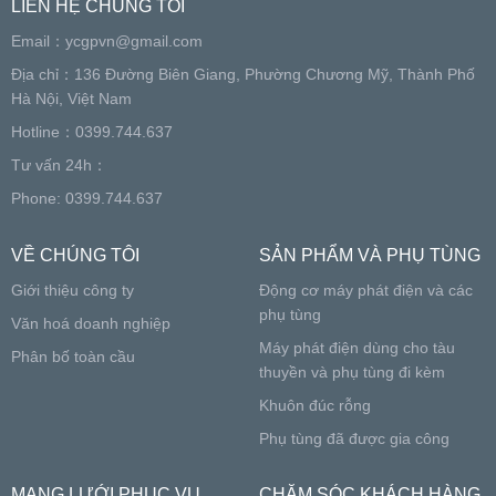
LIÊN HỆ CHÚNG TÔI
Email：
ycgpvn@gmail.com
Địa chỉ：136 Đường Biên Giang, Phường Chương Mỹ, Thành Phố
Hà Nội, Việt Nam
Hotline：0399.744.637
Tư vấn 24h：
Phone: 0399.744.637
VỀ CHÚNG TÔI
SẢN PHẨM VÀ PHỤ TÙNG
Giới thiệu công ty
Động cơ máy phát điện và các
phụ tùng
Văn hoá doanh nghiệp
Máy phát điện dùng cho tàu
Phân bố toàn cầu
thuyền và phụ tùng đi kèm
Khuôn đúc rỗng
Phụ tùng đã được gia công
MẠNG LƯỚI PHỤC VỤ
CHĂM SÓC KHÁCH HÀNG