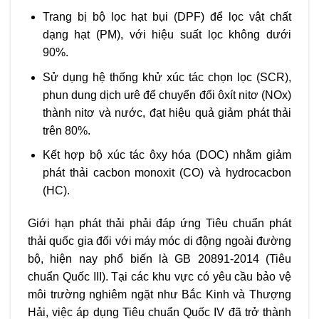
Trang bị bộ lọc hạt bụi (DPF) để lọc vật chất
dạng hạt (PM), với hiệu suất lọc không dưới
90%.
Sử dụng hệ thống khử xúc tác chọn lọc (SCR),
phun dung dịch urê để chuyển đổi ôxít nitơ (NOx)
thành nitơ và nước, đạt hiệu quả giảm phát thải
trên 80%.
Kết hợp bộ xúc tác ôxy hóa (DOC) nhằm giảm
phát thải cacbon monoxit (CO) và hydrocacbon
(HC).
Giới hạn phát thải phải đáp ứng Tiêu chuẩn phát
thải quốc gia đối với máy móc di động ngoài đường
bộ, hiện nay phổ biến là GB 20891-2014 (Tiêu
chuẩn Quốc III). Tại các khu vực có yêu cầu bảo vệ
môi trường nghiêm ngặt như Bắc Kinh và Thượng
Hải, việc áp dụng Tiêu chuẩn Quốc IV đã trở thành