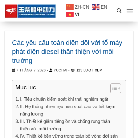
Skip
ZH-CN
EN
to
VI
content
Các yêu cầu toàn diện đối với tổ máy
phát điện diesel thân thiện với môi
trường
7 THÁNG 7, 2026
-
YUCHAI
-
123 LƯỢT XEM
Mục lục
I. Tiêu chuẩn kiểm soát khí thải nghiêm ngặt
II. Hệ thống nhiên liệu hiệu suất cao và tiết kiệm
năng lượng
III. Thiết kế giảm tiếng ồn và chống rung thân
thiện với môi trường
IV. Thiết kế bền vững trong toàn bộ vòng đời sản