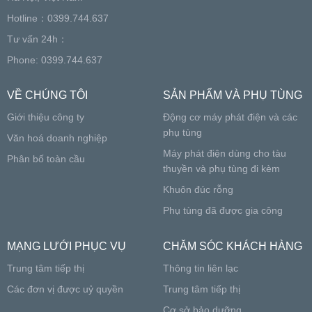
Hotline：0399.744.637
Tư vấn 24h：
Phone: 0399.744.637
VỀ CHÚNG TÔI
SẢN PHẨM VÀ PHỤ TÙNG
Giới thiệu công ty
Động cơ máy phát điện và các
phụ tùng
Văn hoá doanh nghiệp
Máy phát điện dùng cho tàu
Phân bố toàn cầu
thuyền và phụ tùng đi kèm
Khuôn đúc rỗng
Phụ tùng đã được gia công
MẠNG LƯỚI PHỤC VỤ
CHĂM SÓC KHÁCH HÀNG
Trung tâm tiếp thị
Thông tin liên lạc
Các đơn vị được uỷ quyền
Trung tâm tiếp thị
Cơ sở bảo dưỡng