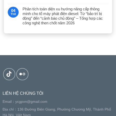
Phân tích toàn diện xu hướng nâng cấp thông
04
minh cho tổ máy phát điện diesel: Từ “bảo trì bị
Th8
động” đến “cảnh báo chủ động” – Tổng hợp các
công nghệ then chốt năm 2026
LIÊN HỆ CHÚNG TÔI
Email：
ycgpvn@gmail.com
Địa chỉ：136 Đường Biên Giang, Phường Chương Mỹ, Thành Phố
Hà Nội, Việt Nam