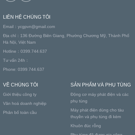
LIÊN HỆ CHÚNG TÔI
Email：
ycgpvn@gmail.com
Địa chỉ：136 Đường Biên Giang, Phường Chương Mỹ, Thành Phố
Hà Nội, Việt Nam
Hotline：0399.744.637
Tư vấn 24h：
Phone: 0399.744.637
VỀ CHÚNG TÔI
SẢN PHẨM VÀ PHỤ TÙNG
Giới thiệu công ty
Động cơ máy phát điện và các
phụ tùng
Văn hoá doanh nghiệp
Máy phát điện dùng cho tàu
Phân bố toàn cầu
thuyền và phụ tùng đi kèm
Khuôn đúc rỗng
Phụ tùng đã được gia công