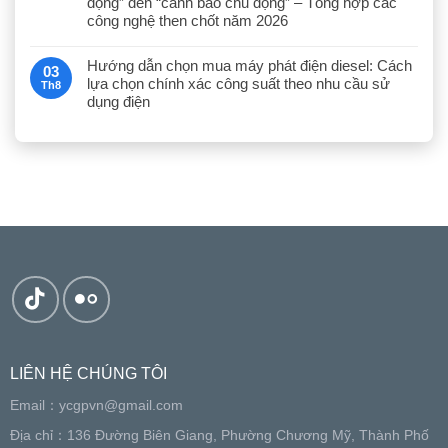
động” đến “cảnh báo chủ động” – Tổng hợp các
công nghệ then chốt năm 2026
Hướng dẫn chọn mua máy phát điện diesel: Cách
03
lựa chọn chính xác công suất theo nhu cầu sử
Th8
dụng điện
LIÊN HỆ CHÚNG TÔI
Email：
ycgpvn@gmail.com
Địa chỉ：136 Đường Biên Giang, Phường Chương Mỹ, Thành Phố