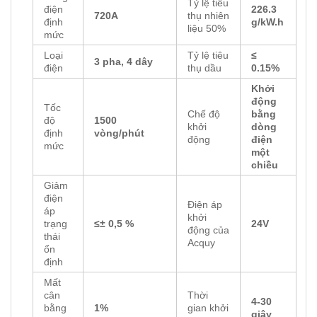
Tỷ lệ tiêu
điện
226.3
720A
thụ nhiên
định
g/kW.h
liệu 50%
mức
Loại
Tỷ lệ tiêu
≤
3 pha, 4 dây
điện
thụ dầu
0.15%
Khởi
động
Tốc
Chế độ
bằng
độ
1500
khởi
dòng
định
vòng/phút
động
điện
mức
một
chiều
Giảm
điện
Điện áp
áp
khởi
trạng
≤
±
0,5 %
24V
động của
thái
Acquy
ổn
định
Mất
cân
Thời
4-30
bằng
1%
gian khởi
giây