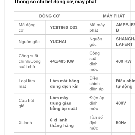
Thông số chi tiết động cơ, máy phát:
ĐỘNG CƠ
MÁY PHÁT
Mã động
Mã máy
AMPE-IE
YC6T660-D31
cơ
phát
B
Nguồn
SHANGH
Nguồn gốc
YUCHAI
gốc
LAFERT
Công
Công suất
suất
chính/Công
441/485 KW
400 KW
định
suất chờ
mức
Điều
Loại làm
Làm mát bằng
Điều chỉ
chỉnh
mát
dung dịch kín
tự động
điện áp
Làm máy
Điện áp
Cửa hút
trung gian
định
400V
gió
bằng áp suất
mức
Tần số
6 xi lanh
Xi-lanh
định
50Hz
thẳng hàng
mức