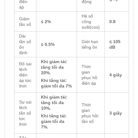
điện
động
áp
Hệ số
Giảm
≤ 2%
công
0.8
tần số
suất(cos)
Dải
tần số
Giới hạn
≤ 105
≤ 0.5%
ổn
tiếng ồn
dB
định
Khi giảm tải:
Độ sai
Thời
tăng tối đa
lệch
gian
20%.
điện
4 giây
phục hồ
áp tức
Khi tăng tải:
điện áp
thời
giảm tối đa 7%
Khi giảm tải:
Sự sai
tăng tối đa
Thời
lệch
10%.
gian
tần số
3 giây
phục hồi
Khi tăng tải:
tức
tần số
giảm tối đa
thời
7%.
Tốc