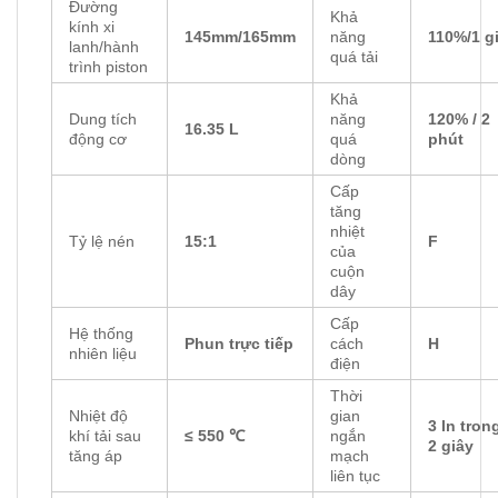
Đường
Khả
kính xi
145mm/165mm
năng
110%/1 g
lanh/hành
quá tải
trình piston
Khả
Dung tích
năng
120% / 2
16.35 L
động cơ
quá
phút
dòng
Cấp
tăng
nhiệt
Tỷ lệ nén
15:1
F
của
cuộn
dây
Cấp
Hệ thống
Phun trực tiếp
cách
H
nhiên liệu
điện
Thời
Nhiệt độ
gian
3 ln tron
khí tải sau
≤ 550 ℃
ngắn
2 giây
tăng áp
mạch
liên tục