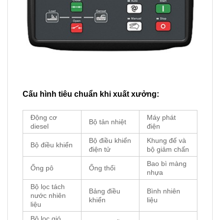
Cấu hình tiêu chuẩn khi xuất xưởng:
Động cơ
Máy phát
Bộ tản nhiệt
diesel
điện
Bộ điều khiển
Khung đế và
Bộ điều khiển
điện tử
bộ giảm chấn
Bao bì màng
Ống pô
Ống thổi
nhựa
Bộ lọc tách
Bảng điều
Bình nhiên
nước nhiên
khiển
liệu
liệu
Bộ lọc gió