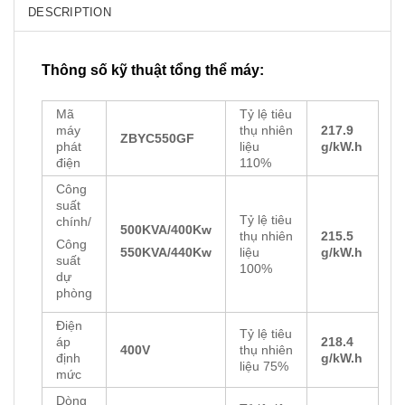
DESCRIPTION
Thông số kỹ thuật tổng thể máy:
Mã
Tỷ lệ tiêu
máy
thụ nhiên
217.9
ZBYC550GF
phát
liệu
g/kW.h
điện
110%
Công
suất
Tỷ lệ tiêu
chính/
500KVA/400Kw
thụ nhiên
215.5
Công
liệu
g/kW.h
550KVA/440Kw
suất
100%
dự
phòng
Điện
Tỷ lệ tiêu
áp
218.4
400V
thụ nhiên
định
g/kW.h
liệu 75%
mức
Dòng