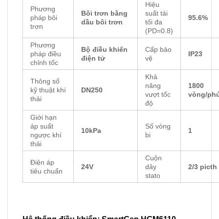
Hiệu
Phương
Bôi trơn bằng
suất tải
pháp bôi
95.6%
dầu bôi trơn
tối đa
trơn
(PD=0.8)
Phương
Bộ điều khiển
Cấp bảo
pháp điều
IP23
điện tử
vệ
chỉnh tốc
Khả
Thông số
năng
1800
kỹ thuật khí
DN250
vượt tốc
vòng/ph
thải
độ
Giới hạn
áp suất
Số vòng
10kPa
1
ngược khí
bi
thải
Cuộn
Điện áp
24V
dây
2/3 picth
tiêu chuẩn
stato