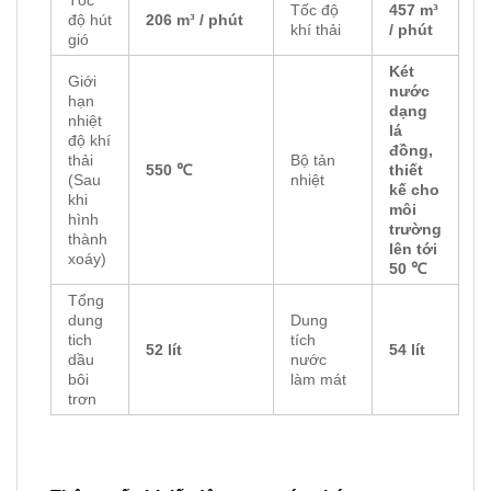
Tốc độ
457 m³
độ hút
206 m³ / phút
khí thải
/ phút
gió
Két
Giới
nước
hạn
dạng
nhiệt
lá
độ khí
đồng,
thải
Bộ tản
550 ℃
thiết
(Sau
nhiệt
kế cho
khi
môi
hình
trường
thành
lên tới
xoáy)
50 ℃
Tổng
dung
Dung
tich
tích
52 lít
54 lít
dầu
nước
bôi
làm mát
trơn