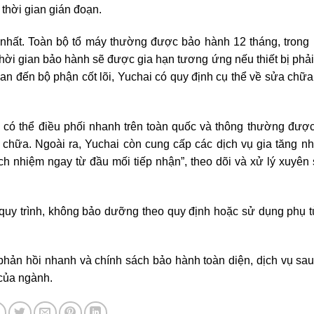
thời gian gián đoạn.
nhất. Toàn bộ tổ máy thường được bảo hành 12 tháng, trong 
hời gian bảo hành sẽ được gia hạn tương ứng nếu thiết bị phả
uan đến bộ phận cốt lõi, Yuchai có quy định cụ thể về sửa chữ
có thể điều phối nhanh trên toàn quốc và thông thường đượ
chữa. Ngoài ra, Yuchai còn cung cấp các dịch vụ gia tăng nh
ch nhiệm ngay từ đầu mối tiếp nhận”, theo dõi và xử lý xuyên s
quy trình, không bảo dưỡng theo quy định hoặc sử dụng phụ 
phản hồi nhanh và chính sách bảo hành toàn diện, dịch vụ sa
của ngành.