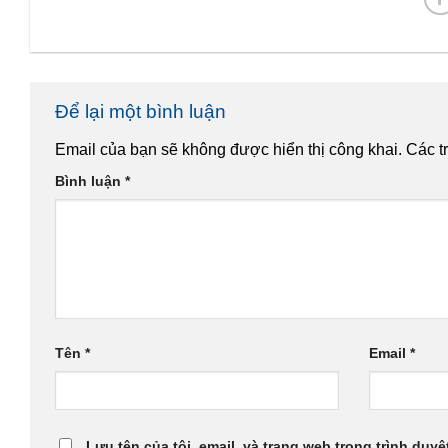
Để lại một bình luận
Email của bạn sẽ không được hiển thị công khai.
Các t
Bình luận
*
Tên
*
Email
*
Lưu tên của tôi, email, và trang web trong trình duyệt