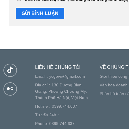
LIÊN HỆ CHÚNG TÔI
VỀ CHÚNG T
Email：
ycgpvn@gmail.com
Giới thiệu công 
Địa chỉ：136 Đường Biên
Văn hoá doanh 
Giang, Phường Chương Mỹ,
Phân bố toàn c
Thành Phố Hà Nội, Việt Nam
Hotline：0399.744.637
Tư vấn 24h：
Phone: 0399.744.637