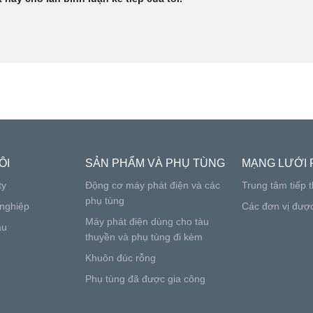
ÔI
SẢN PHẨM VÀ PHỤ TÙNG
MẠNG LƯỚI 
ty
Động cơ máy phát điện và các
Trung tâm tiếp t
phụ tùng
nghiệp
Các đơn vị đượ
Máy phát điện dùng cho tàu
ầu
thuyền và phụ tùng đi kèm
Khuôn đúc rỗng
Phụ tùng đã được gia công