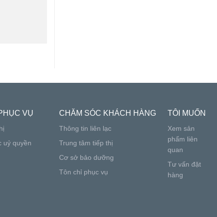
PHỤC VỤ
CHĂM SÓC KHÁCH HÀNG
TÔI MUỐN
hị
Thông tin liên lạc
Xem sản
phẩm liên
c uỷ quyền
Trung tâm tiếp thị
quan
Cơ sở bảo dưỡng
Tư vấn đặt
Tôn chỉ phục vụ
hàng