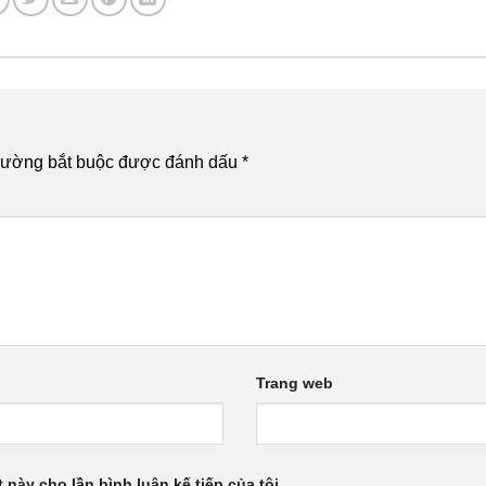
rường bắt buộc được đánh dấu
*
Trang web
 này cho lần bình luận kế tiếp của tôi.