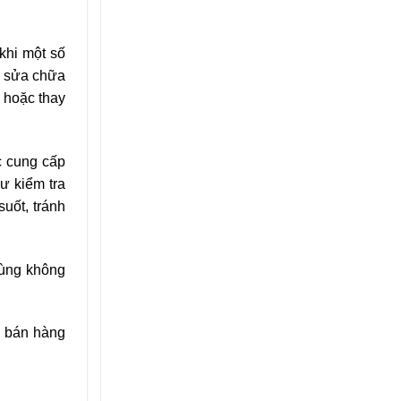
khi một số
i sửa chữa
a hoặc thay
c cung cấp
ư kiểm tra
uốt, tránh
tùng không
u bán hàng