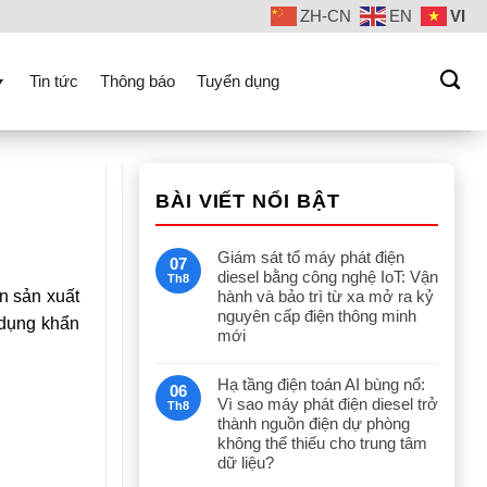
ZH-CN
EN
VI
Tin tức
Thông báo
Tuyển dụng
BÀI VIẾT NỔI BẬT
Giám sát tổ máy phát điện
07
diesel bằng công nghệ IoT: Vận
Th8
n sản xuất
hành và bảo trì từ xa mở ra kỷ
nguyên cấp điện thông minh
 dụng khẩn
mới
Hạ tầng điện toán AI bùng nổ:
06
Vì sao máy phát điện diesel trở
Th8
thành nguồn điện dự phòng
không thể thiếu cho trung tâm
dữ liệu?