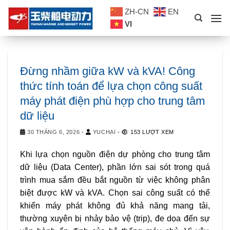
Skip
ZH-CN
EN
to
VI
content
Đừng nhầm giữa kW và kVA! Công
thức tính toán để lựa chọn công suất
máy phát điện phù hợp cho trung tâm
dữ liệu
30 THÁNG 6, 2026
-
YUCHAI
-
153 LƯỢT XEM
Khi lựa chọn nguồn điện dự phòng cho trung tâm
dữ liệu (Data Center), phần lớn sai sót trong quá
trình mua sắm đều bắt nguồn từ việc không phân
biệt được kW và kVA. Chọn sai công suất có thể
khiến máy phát không đủ khả năng mang tải,
thường xuyên bị nhảy bảo vệ (trip), đe dọa đến sự