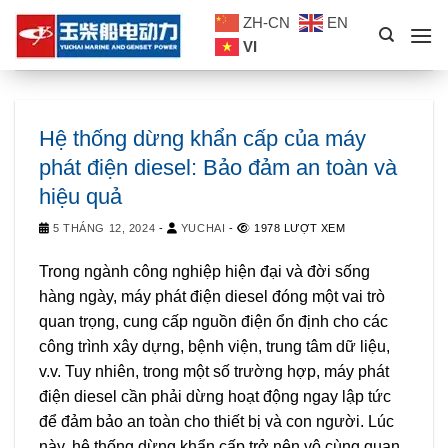
Skip
ZH-CN
EN
to
VI
content
Hệ thống dừng khẩn cấp của máy
phát điện diesel: Bảo đảm an toàn và
hiệu quả
5 THÁNG 12, 2024
-
YUCHAI
-
1978 LƯỢT XEM
Trong ngành công nghiệp hiện đại và đời sống
hàng ngày, máy phát điện diesel đóng một vai trò
quan trọng, cung cấp nguồn điện ổn định cho các
công trình xây dựng, bệnh viện, trung tâm dữ liệu,
v.v. Tuy nhiên, trong một số trường hợp, máy phát
điện diesel cần phải dừng hoạt động ngay lập tức
để đảm bảo an toàn cho thiết bị và con người. Lúc
này, hệ thống dừng khẩn cấp trở nên vô cùng quan