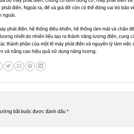
của bộ máy phát điện, chúng cố định động cơ, máy phát điện và
át điện. Ngoài ra, đế và giá đỡ còn có thể đóng vai trò bảo v
n ngoài.
y phát điện, hệ thống điều khiển, hệ thống làm mát và chân đ
ượng nhiệt do nhiên liệu tạo ra thành năng lượng điện, cung 
các thành phần của một tổ máy phát điện và nguyên lý làm việc 
hơn và nâng cao hiệu quả sử dụng năng lượng.
rường bắt buộc được đánh dấu
*