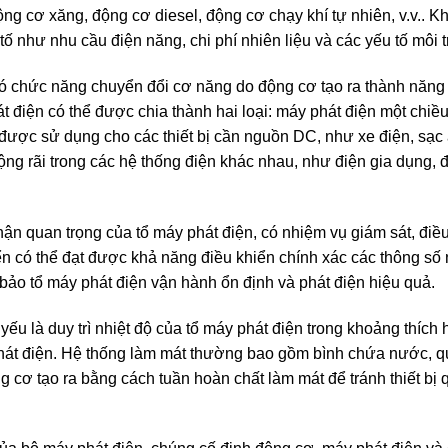
ng cơ xăng, động cơ diesel, động cơ chạy khí tự nhiên, v.v.. K
tố như nhu cầu điện năng, chi phí nhiên liệu và các yếu tố môi 
 có chức năng chuyển đổi cơ năng do động cơ tạo ra thành năn
t điện có thể được chia thành hai loại: máy phát điện một chiề
 được sử dụng cho các thiết bị cần nguồn DC, như xe điện, sạc 
rộng rãi trong các hệ thống điện khác nhau, như điện gia dụng, 
ận quan trọng của tổ máy phát điện, có nhiệm vụ giám sát, điều 
n có thể đạt được khả năng điều khiển chính xác các thông số 
bảo tổ máy phát điện vận hành ổn định và phát điện hiệu quả.
ếu là duy trì nhiệt độ của tổ máy phát điện trong khoảng thích
át điện. Hệ thống làm mát thường bao gồm bình chứa nước, q
 cơ tạo ra bằng cách tuần hoàn chất làm mát để tránh thiết bị