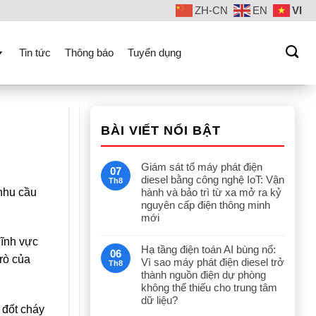
ZH-CN
EN
VI
Tin tức
Thông báo
Tuyển dụng
BÀI VIẾT NỔI BẬT
Giám sát tổ máy phát điện
07
diesel bằng công nghệ IoT: Vận
Th8
 nhu cầu
hành và bảo trì từ xa mở ra kỷ
nguyên cấp điện thông minh
mới
lĩnh vực
Hạ tầng điện toán AI bùng nổ:
06
trò của
Vì sao máy phát điện diesel trở
Th8
thành nguồn điện dự phòng
không thể thiếu cho trung tâm
dữ liệu?
 đốt cháy