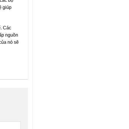
 các bộ
ệ giúp
ế. Các
cấp nguồn
của nó sẽ