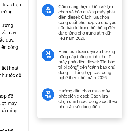
hi lựa chọn
Cẩm nang thực chiến về lựa
05
chọn và bảo dưỡng máy phát
trường.
Th8
điện diesel: Cách lựa chọn
công suất phù hợp và các yêu
g lượng
cầu bảo trì trong hệ thống điện
u và máy
dự phòng cho trung tâm dữ
liệu năm 2026
ắc quy,
điện công
Phân tích toàn diện xu hướng
04
nâng cấp thông minh cho tổ
Th8
máy phát điện diesel: Từ “bảo
trì bị động” đến “cảnh báo chủ
tiết hoạt
động” – Tổng hợp các công
như tốc độ
nghệ then chốt năm 2026
Hướng dẫn chọn mua máy
03
 hợp để
phát điện diesel: Cách lựa
Th8
chọn chính xác công suất theo
uạt, máy
nhu cầu sử dụng điện
 quá nóng