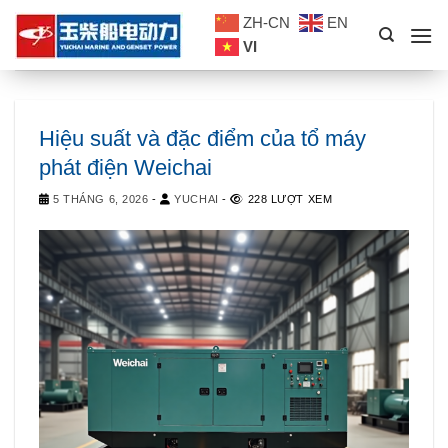
Skip
ZH-CN
EN
to
VI
content
Hiệu suất và đặc điểm của tổ máy
phát điện Weichai
5 THÁNG 6, 2026
-
YUCHAI
-
228 LƯỢT XEM