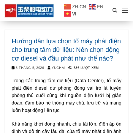
Skip
ZH-CN
EN
to
VI
content
Hướng dẫn lựa chọn tổ máy phát điện
cho trung tâm dữ liệu: Nên chọn động
cơ diesel và đầu phát như thế nào?
8 THÁNG 5, 2026
-
YUCHAI
-
336 LƯỢT XEM
Trong các trung tâm dữ liệu (Data Center), tổ máy
phát điện diesel dự phòng đóng vai trò là tuyến
phòng thủ cuối cùng khi nguồn điện lưới bị gián
đoạn, đảm bảo hệ thống máy chủ, lưu trữ và mạng
luôn hoạt động liên tục.
Khả năng khởi động nhanh, chịu tải lớn, điện áp ổn
định và độ tin cậy lâu dài của tổ máy phát điện ảnh