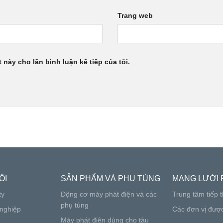
Trang web
 này cho lần bình luận kế tiếp của tôi.
ÔI
SẢN PHẨM VÀ PHỤ TÙNG
MẠNG LƯỚI 
ty
Động cơ máy phát điện và các
Trung tâm tiếp t
phụ tùng
nghiệp
Các đơn vị đượ
Máy phát điện dùng cho tàu