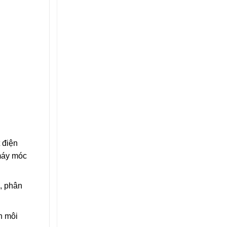
 điện
 máy móc
c, phân
n môi