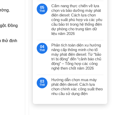
Cẩm nang thực chiến về lựa
05
hường.
chọn và bảo dưỡng máy phát
Th8
điện diesel: Cách lựa chọn
công suất phù hợp và các yêu
cầu bảo trì trong hệ thống điện
ngột. Đồng
dự phòng cho trung tâm dữ
liệu năm 2026
h thử định
Phân tích toàn diện xu hướng
04
nâng cấp thông minh cho tổ
Th8
máy phát điện diesel: Từ “bảo
trì bị động” đến “cảnh báo chủ
động” – Tổng hợp các công
nghệ then chốt năm 2026
Hướng dẫn chọn mua máy
03
phát điện diesel: Cách lựa
Th8
chọn chính xác công suất theo
nhu cầu sử dụng điện