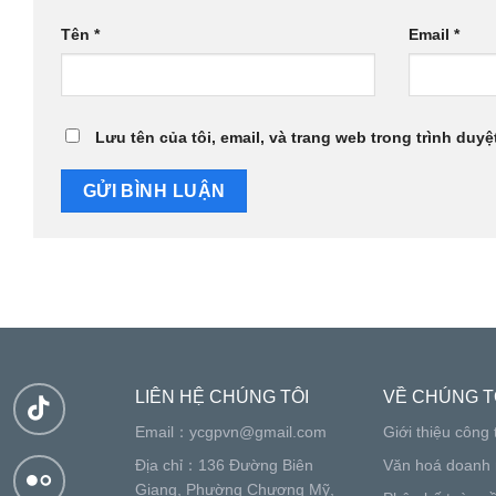
Tên
*
Email
*
Lưu tên của tôi, email, và trang web trong trình duyệt
LIÊN HỆ CHÚNG TÔI
VỀ CHÚNG T
Email：
ycgpvn@gmail.com
Giới thiệu công 
Địa chỉ：136 Đường Biên
Văn hoá doanh 
Giang, Phường Chương Mỹ,