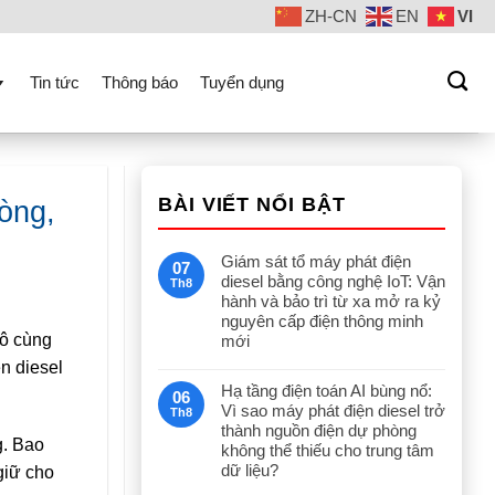
ZH-CN
EN
VI
Tin tức
Thông báo
Tuyển dụng
BÀI VIẾT NỔI BẬT
òng,
Giám sát tổ máy phát điện
07
diesel bằng công nghệ IoT: Vận
Th8
hành và bảo trì từ xa mở ra kỷ
nguyên cấp điện thông minh
vô cùng
mới
n diesel
Hạ tầng điện toán AI bùng nổ:
06
Vì sao máy phát điện diesel trở
Th8
thành nguồn điện dự phòng
g. Bao
không thể thiếu cho trung tâm
dữ liệu?
giữ cho