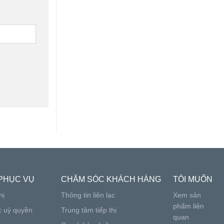
PHỤC VỤ
CHĂM SÓC KHÁCH HÀNG
TÔI MUỐN
hị
Thông tin liên lạc
Xem sản
phẩm liên
c uỷ quyền
Trung tâm tiếp thị
quan