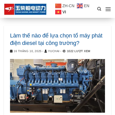
Skip
ZH-CN
EN
to
VI
content
Làm thế nào để lựa chọn tổ máy phát
điện diesel tại công trường?
16 THÁNG 10, 2025
-
YUCHAI
-
1022 LƯỢT XEM