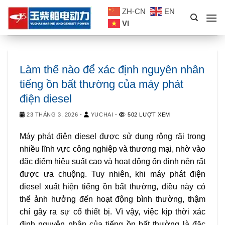
Skip
ZH-CN
EN
to
VI
content
Làm thế nào để xác định nguyên nhân
tiếng ồn bất thường của máy phát
điện diesel
23 THÁNG 3, 2026
-
YUCHAI
-
502 LƯỢT XEM
Máy phát điện diesel được sử dụng rộng rãi trong
nhiều lĩnh vực công nghiệp và thương mại, nhờ vào
đặc điểm hiệu suất cao và hoạt động ổn định nên rất
được ưa chuộng. Tuy nhiên, khi máy phát điện
diesel xuất hiện tiếng ồn bất thường, điều này có
thể ảnh hưởng đến hoạt động bình thường, thậm
chí gây ra sự cố thiết bị. Vì vậy, việc kịp thời xác
định nguyên nhân của tiếng ồn bất thường là đặc