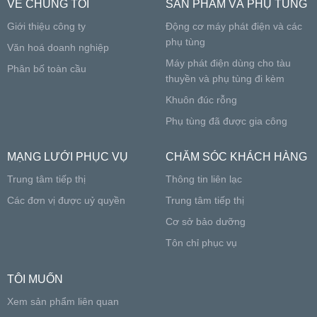
VỀ CHÚNG TÔI
SẢN PHẨM VÀ PHỤ TÙNG
Giới thiệu công ty
Động cơ máy phát điện và các
phụ tùng
Văn hoá doanh nghiệp
Máy phát điện dùng cho tàu
Phân bố toàn cầu
thuyền và phụ tùng đi kèm
Khuôn đúc rỗng
Phụ tùng đã được gia công
MẠNG LƯỚI PHỤC VỤ
CHĂM SÓC KHÁCH HÀNG
Trung tâm tiếp thị
Thông tin liên lạc
Các đơn vị được uỷ quyền
Trung tâm tiếp thị
Cơ sở bảo dưỡng
Tôn chỉ phục vụ
TÔI MUỐN
Xem sản phẩm liên quan