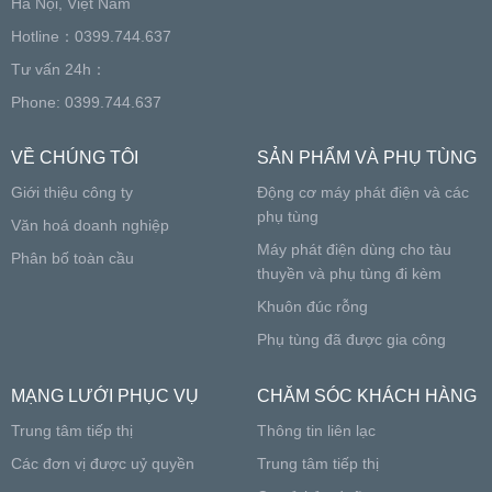
Hà Nội, Việt Nam
Hotline：0399.744.637
Tư vấn 24h：
Phone: 0399.744.637
VỀ CHÚNG TÔI
SẢN PHẨM VÀ PHỤ TÙNG
Giới thiệu công ty
Động cơ máy phát điện và các
phụ tùng
Văn hoá doanh nghiệp
Máy phát điện dùng cho tàu
Phân bố toàn cầu
thuyền và phụ tùng đi kèm
Khuôn đúc rỗng
Phụ tùng đã được gia công
MẠNG LƯỚI PHỤC VỤ
CHĂM SÓC KHÁCH HÀNG
Trung tâm tiếp thị
Thông tin liên lạc
Các đơn vị được uỷ quyền
Trung tâm tiếp thị