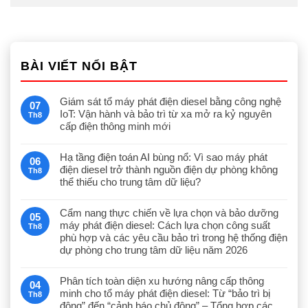
BÀI VIẾT NỔI BẬT
Giám sát tổ máy phát điện diesel bằng công nghệ
07
IoT: Vận hành và bảo trì từ xa mở ra kỷ nguyên
Th8
cấp điện thông minh mới
Hạ tầng điện toán AI bùng nổ: Vì sao máy phát
06
điện diesel trở thành nguồn điện dự phòng không
Th8
thể thiếu cho trung tâm dữ liệu?
Cẩm nang thực chiến về lựa chọn và bảo dưỡng
05
máy phát điện diesel: Cách lựa chọn công suất
Th8
phù hợp và các yêu cầu bảo trì trong hệ thống điện
dự phòng cho trung tâm dữ liệu năm 2026
Phân tích toàn diện xu hướng nâng cấp thông
04
minh cho tổ máy phát điện diesel: Từ “bảo trì bị
Th8
động” đến “cảnh báo chủ động” – Tổng hợp các