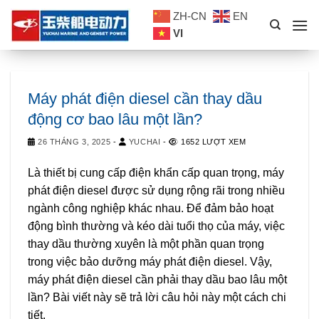
Skip
ZH-CN
EN
to
VI
content
Máy phát điện diesel cần thay dầu
động cơ bao lâu một lần?
26 THÁNG 3, 2025
-
YUCHAI
-
1652 LƯỢT XEM
Là thiết bị cung cấp điện khẩn cấp quan trọng, máy
phát điện diesel được sử dụng rộng rãi trong nhiều
ngành công nghiệp khác nhau. Để đảm bảo hoạt
động bình thường và kéo dài tuổi thọ của máy, việc
thay dầu thường xuyên là một phần quan trọng
trong việc bảo dưỡng máy phát điện diesel. Vậy,
máy phát điện diesel cần phải thay dầu bao lâu một
lần? Bài viết này sẽ trả lời câu hỏi này một cách chi
tiết.