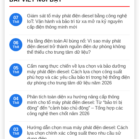
Giám sát tổ máy phát điện diesel bằng công nghệ
07
IoT: Vận hành và bảo trì từ xa mở ra kỷ nguyên
Th8
cấp điện thông minh mới
Hạ tầng điện toán AI bùng nổ: Vì sao máy phát
06
điện diesel trở thành nguồn điện dự phòng không
Th8
thể thiếu cho trung tâm dữ liệu?
Cẩm nang thực chiến về lựa chọn và bảo dưỡng
05
máy phát điện diesel: Cách lựa chọn công suất
Th8
phù hợp và các yêu cầu bảo trì trong hệ thống điện
dự phòng cho trung tâm dữ liệu năm 2026
Phân tích toàn diện xu hướng nâng cấp thông
04
minh cho tổ máy phát điện diesel: Từ “bảo trì bị
Th8
động” đến “cảnh báo chủ động” – Tổng hợp các
công nghệ then chốt năm 2026
Hướng dẫn chọn mua máy phát điện diesel: Cách
03
lựa chọn chính xác công suất theo nhu cầu sử
Th8
dụng điện