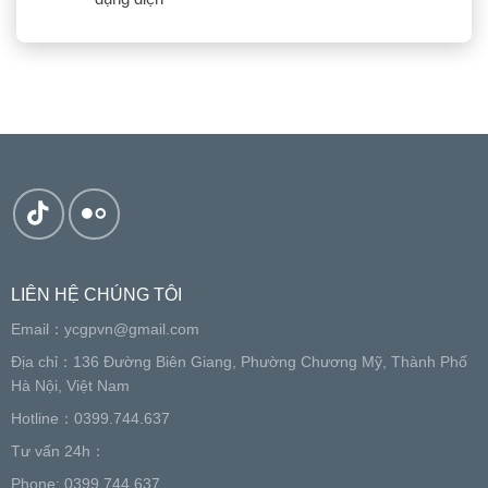
LIÊN HỆ CHÚNG TÔI
Email：
ycgpvn@gmail.com
Địa chỉ：136 Đường Biên Giang, Phường Chương Mỹ, Thành Phố
Hà Nội, Việt Nam
Hotline：0399.744.637
Tư vấn 24h：
Phone: 0399.744.637