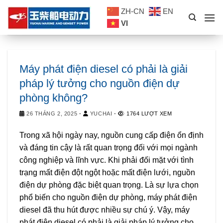
Skip
ZH-CN
EN
to
VI
content
Máy phát điện diesel có phải là giải
pháp lý tưởng cho nguồn điện dự
phòng không?
26 THÁNG 2, 2025
-
YUCHAI
-
1764 LƯỢT XEM
Trong xã hội ngày nay, nguồn cung cấp điện ổn định
và đáng tin cậy là rất quan trọng đối với mọi ngành
công nghiệp và lĩnh vực. Khi phải đối mặt với tình
trạng mất điện đột ngột hoặc mất điện lưới, nguồn
điện dự phòng đặc biệt quan trọng. Là sự lựa chọn
phổ biến cho nguồn điện dự phòng, máy phát điện
diesel đã thu hút được nhiều sự chú ý. Vậy, máy
phát điện diesel có phải là giải pháp lý tưởng cho