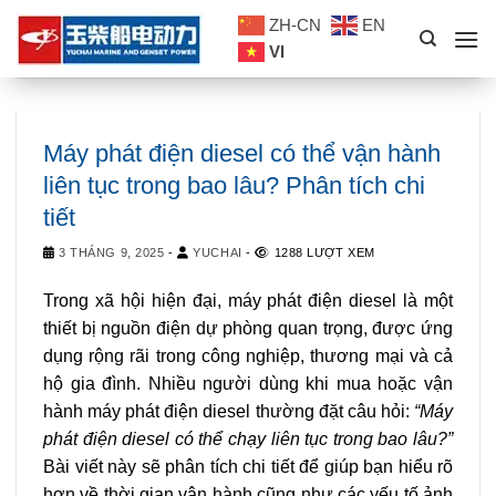
Skip
ZH-CN
EN
to
VI
content
Máy phát điện diesel có thể vận hành
liên tục trong bao lâu? Phân tích chi
tiết
3 THÁNG 9, 2025
-
YUCHAI
-
1288 LƯỢT XEM
Trong xã hội hiện đại, máy phát điện diesel là một
thiết bị nguồn điện dự phòng quan trọng, được ứng
dụng rộng rãi trong công nghiệp, thương mại và cả
hộ gia đình. Nhiều người dùng khi mua hoặc vận
hành máy phát điện diesel thường đặt câu hỏi:
“Máy
phát điện diesel có thể chạy liên tục trong bao lâu?”
Bài viết này sẽ phân tích chi tiết để giúp bạn hiểu rõ
hơn về thời gian vận hành cũng như các yếu tố ảnh