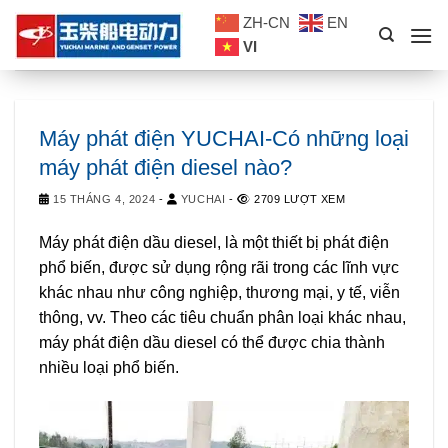
Skip
ZH-CN
EN
to
VI
content
Máy phát điện YUCHAI-Có những loại
máy phát điện diesel nào?
15 THÁNG 4, 2024
-
YUCHAI
-
2709 LƯỢT XEM
Máy phát điện dầu diesel, là một thiết bị phát điện
phổ biến, được sử dụng rộng rãi trong các lĩnh vực
khác nhau như công nghiệp, thương mại, y tế, viễn
thông, vv. Theo các tiêu chuẩn phân loại khác nhau,
máy phát điện dầu diesel có thể được chia thành
nhiều loại phổ biến.