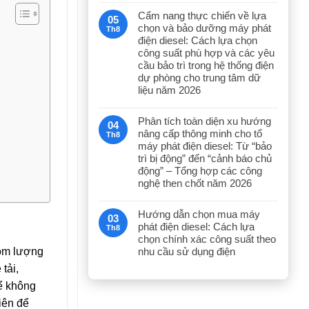
Cẩm nang thực chiến về lựa
05
chọn và bảo dưỡng máy phát
Th8
điện diesel: Cách lựa chọn
công suất phù hợp và các yêu
cầu bảo trì trong hệ thống điện
dự phòng cho trung tâm dữ
liệu năm 2026
Phân tích toàn diện xu hướng
04
nâng cấp thông minh cho tổ
Th8
máy phát điện diesel: Từ “bảo
trì bị động” đến “cảnh báo chủ
động” – Tổng hợp các công
nghệ then chốt năm 2026
Hướng dẫn chọn mua máy
03
phát điện diesel: Cách lựa
Th8
chọn chính xác công suất theo
nhu cầu sử dụng điện
gồm lượng
tải,
ể không
iên để