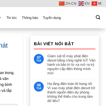
ZH-CN
EN
VI
Tin tức
Thông báo
Tuyển dụng
BÀI VIẾT NỔI BẬT
hát
Giám sát tổ máy phát điện
07
diesel bằng công nghệ IoT: Vận
Th8
hành và bảo trì từ xa mở ra kỷ
nguyên cấp điện thông minh
an trọng.
mới
à văn
Hạ tầng điện toán AI bùng nổ:
ng bình
06
Vì sao máy phát điện diesel trở
Th8
 và lắp
thành nguồn điện dự phòng
không thể thiếu cho trung tâm
dữ liệu?