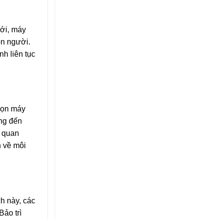
ưới, máy
on người.
h liên tục
chọn máy
ng đến
t quan
h về môi
ch này, các
Bảo trì