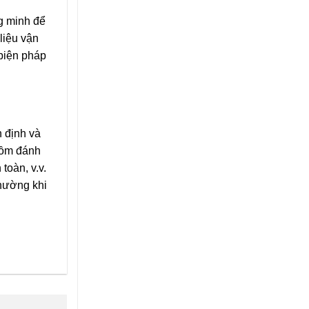
g minh để
liệu vận
 biện pháp
 định và
gồm đánh
toàn, v.v.
thường khi