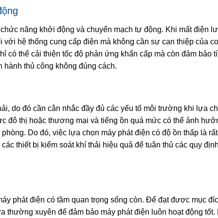
động
 chức năng khởi động và chuyển mạch tự động. Khi mất điện l
ối với hệ thống cung cấp điện mà không cần sự can thiệp của c
ỉ có thể cải thiện tốc độ phản ứng khẩn cấp mà còn đảm bảo tín
n hành thủ công không đúng cách.
thải, do đó cần cân nhắc đầy đủ các yếu tố môi trường khi lựa 
ực đô thị hoặc thương mại và tiếng ồn quá mức có thể ảnh hưở
phòng. Do đó, việc lựa chọn máy phát điện có độ ồn thấp là rấ
 các thiết bị kiểm soát khí thải hiệu quả để tuân thủ các quy địn
a máy phát điện có tầm quan trọng sống còn. Để đạt được mục đí
tra thường xuyên để đảm bảo máy phát điện luôn hoạt động tốt. 