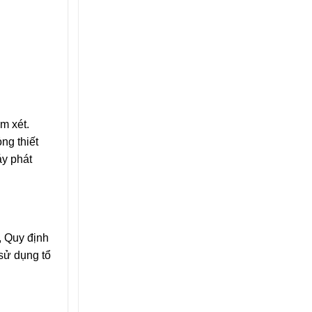
m xét.
ng thiết
áy phát
, Quy định
 sử dụng tổ