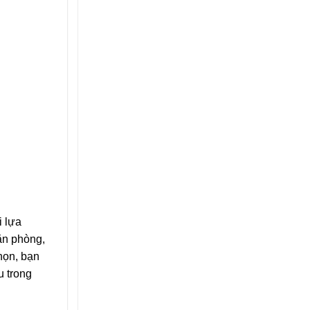
i lựa
văn phòng,
họn, bạn
u trong