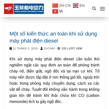
Skip
ZH-CN
EN
to
VI
content
Một số kiến thức an toàn khi sử dụng
máy phát điện diesel
11 THÁNG 5, 2026
-
YUCHAI
-
325 LƯỢT XEM
Khi sử dụng máy phát điện diesel cần tuân thủ
nghiêm ngặt các quy định an toàn để phòng tránh
cháy nổ, điện giật, ngộ độc và tai nạn cơ khí. Tổ
máy nên được lắp đặt ở nơi thông gió tốt, ngoài trời
hoặc trong phòng máy chuyên dụng, cách xa các
vật dễ cháy. Tuyệt đối không vận hành trong không
gian kín để tránh khí thải chứa khí CO (carbon
monoxide) tích tụ gây ngộ độc.