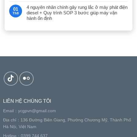
4 nguyên nhân chính gây rung lắc ở máy phát điện
01
diesel + Quy trình SOP 3 bước giúp máy vận
Th8
hành ổn định
LIÊN HỆ CHÚNG TÔI
Email：
ycgpvn@gmail.com
Địa chỉ：136 Đường Biên Giang, Phường Chương Mỹ, Thành Phố
Hà Nội, Việt Nam
Hotline：0399.744.637