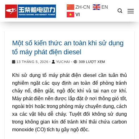
Skip
ZH-CN
EN
to
VI
content
Một số kiến thức an toàn khi sử dụng
tổ máy phát điện diesel
13 THÁNG 5, 2026
-
YUCHAI
-
309 LƯỢT XEM
Khi sử dụng tổ máy phát điện diesel cần tuân thủ
nghiêm ngặt các quy định an toàn để phòng tránh
cháy nổ, điện giật, ngộ độc khí và tai nạn cơ khí.
Máy phát điện nên được lắp đặt ở nơi thông gió tốt,
ngoài trời hoặc trong phòng máy chuyên dụng, cách
xa các vật liệu dễ cháy. Tuyệt đối không sử dụng
trong không gian kín để tránh khí thải chứa carbon
monoxide (CO) tích tụ gây ngộ độc.