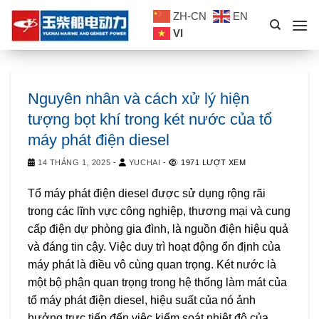
Skip
ZH-CN
EN
to
VI
content
Nguyên nhân và cách xử lý hiện
tượng bọt khí trong két nước của tổ
máy phát điện diesel
14 THÁNG 1, 2025
-
YUCHAI
-
1971 LƯỢT XEM
Tổ máy phát điện diesel được sử dụng rộng rãi
trong các lĩnh vực công nghiệp, thương mại và cung
cấp điện dự phòng gia đình, là nguồn điện hiệu quả
và đáng tin cậy. Việc duy trì hoạt động ổn định của
máy phát là điều vô cùng quan trọng. Két nước là
một bộ phận quan trọng trong hệ thống làm mát của
tổ máy phát điện diesel, hiệu suất của nó ảnh
hưởng trực tiếp đến việc kiểm soát nhiệt độ của