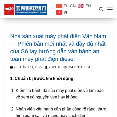
Skip
ZH-CN
EN
to
VI
content
Nhà sản xuất máy phát điện Vân Nam
— Phiên bản mới nhất và đầy đủ nhất
của Sổ tay hướng dẫn vận hành an
toàn máy phát điện diesel
26 THÁNG 11, 2025
-
YUCHAI
-
894 LƯỢT XEM
1. Chuẩn bị trước khi khởi động:
Kiểm tra bánh đà của máy phát điện và tấm bảo
vệ xem có nguyên vẹn hay không.
Nhân viên vận hành cần phân công rõ ràng, thực
hiện giám sát, và mang giày cách điện.