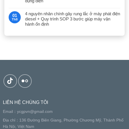
dụng điện
4 nguyên nhân chính gây rung lắc ở máy phát điện
01
diesel + Quy trình SOP 3 bước giúp máy vận
Th8
hành ổn định
LIÊN HỆ CHÚNG TÔI
Email：
ycgpvn@gmail.com
Địa chỉ：136 Đường Biên Giang, Phường Chương Mỹ, Thành Phố
Hà Nội, Việt Nam