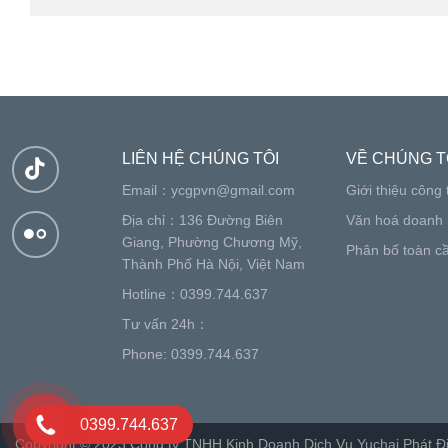
LIÊN HỆ CHÚNG TÔI
VỀ CHÚNG T
Email：
ycgpvn@gmail.com
Giới thiệu công 
Địa chỉ：136 Đường Biên
Văn hoá doanh 
Giang, Phường Chương Mỹ,
Phân bố toàn c
Thành Phố Hà Nội, Việt Nam
Hotline：0399.744.637
Tư vấn 24h：
Phone: 0399.744.637
0399.744.637
Copyright © 2023 Công ty TNHH Kinh Doanh Dịch Vụ Yuchai Phát Đi