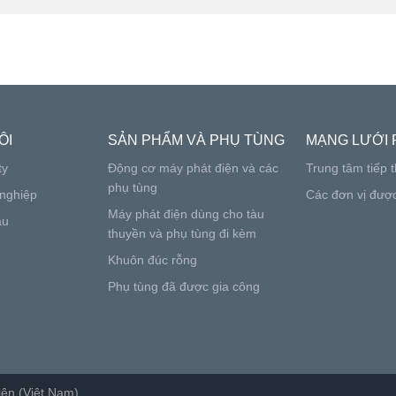
ÔI
SẢN PHẨM VÀ PHỤ TÙNG
MẠNG LƯỚI 
ty
Động cơ máy phát điện và các
Trung tâm tiếp t
phụ tùng
nghiệp
Các đơn vị đượ
Máy phát điện dùng cho tàu
ầu
thuyền và phụ tùng đi kèm
Khuôn đúc rỗng
Phụ tùng đã được gia công
ện (Việt Nam)