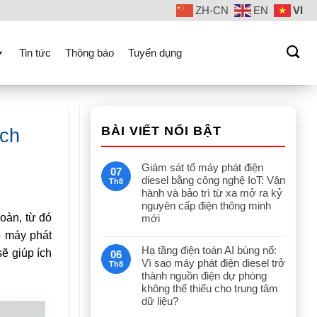
ZH-CN
EN
VI
Tin tức
Thông báo
Tuyển dụng
BÀI VIẾT NỔI BẬT
ịch
Giám sát tổ máy phát điện
07
diesel bằng công nghệ IoT: Vận
Th8
hành và bảo trì từ xa mở ra kỷ
nguyên cấp điện thông minh
oàn, từ đó
mới
ổ máy phát
Hạ tầng điện toán AI bùng nổ:
sẽ giúp ích
06
Vì sao máy phát điện diesel trở
Th8
thành nguồn điện dự phòng
không thể thiếu cho trung tâm
dữ liệu?