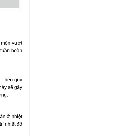
ị mòn vượt
 tuần hoàn
. Theo quy
này sẽ gây
ờng.
àn ở nhiệt
rì nhiệt độ