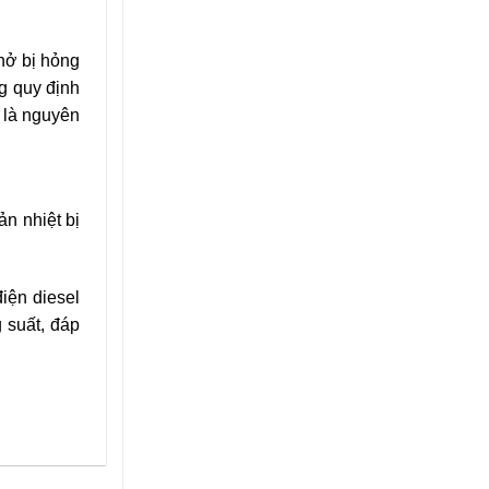
nở bị hỏng
g quy định
 là nguyên
ản nhiệt bị
iện diesel
 suất, đáp