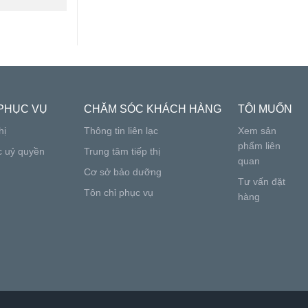
PHỤC VỤ
CHĂM SÓC KHÁCH HÀNG
TÔI MUỐN
hị
Thông tin liên lạc
Xem sản
phẩm liên
c uỷ quyền
Trung tâm tiếp thị
quan
Cơ sở bảo dưỡng
Tư vấn đặt
Tôn chỉ phục vụ
hàng