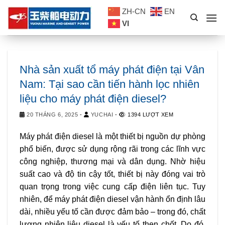
Skip
ZH-CN
EN
to
VI
content
Nhà sản xuất tổ máy phát điện tại Vân
Nam: Tại sao cần tiến hành lọc nhiên
liệu cho máy phát điện diesel?
20 THÁNG 6, 2025
-
YUCHAI
-
1394 LƯỢT XEM
Máy phát điện diesel là một thiết bị nguồn dự phòng
phổ biến, được sử dụng rộng rãi trong các lĩnh vực
công nghiệp, thương mại và dân dụng. Nhờ hiệu
suất cao và độ tin cậy tốt, thiết bị này đóng vai trò
quan trọng trong việc cung cấp điện liên tục. Tuy
nhiên, để máy phát điện diesel vận hành ổn định lâu
dài, nhiều yếu tố cần được đảm bảo – trong đó, chất
lượng nhiên liệu diesel là yếu tố then chốt. Do đó,