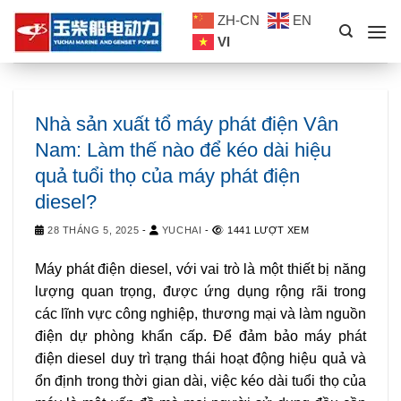
Skip
ZH-CN
EN
to
VI
content
Nhà sản xuất tổ máy phát điện Vân
Nam: Làm thế nào để kéo dài hiệu
quả tuổi thọ của máy phát điện
diesel?
28 THÁNG 5, 2025
-
YUCHAI
-
1441 LƯỢT XEM
Máy phát điện diesel, với vai trò là một thiết bị năng
lượng quan trọng, được ứng dụng rộng rãi trong
các lĩnh vực công nghiệp, thương mại và làm nguồn
điện dự phòng khẩn cấp. Để đảm bảo máy phát
điện diesel duy trì trạng thái hoạt động hiệu quả và
ổn định trong thời gian dài, việc kéo dài tuổi thọ của