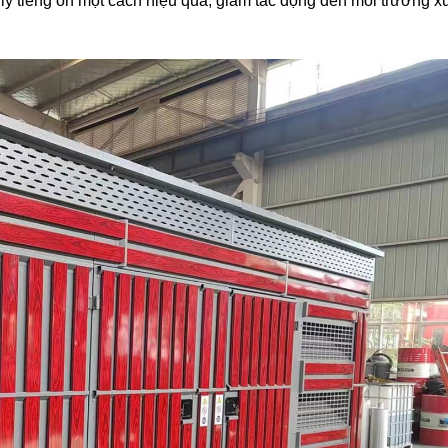
h ly tiếng ồn một cách hiệu quả, giảm tác động đến môi trường x