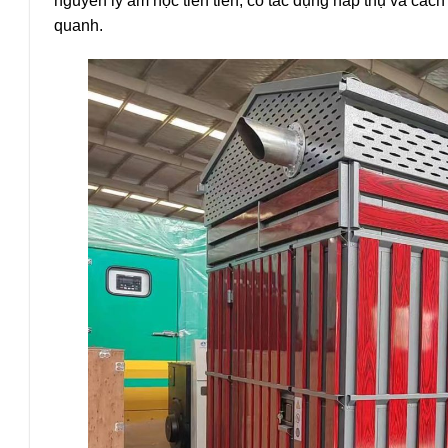
nguyên lý âm học tiên tiến, có tác dụng hấp thụ và các
quanh.