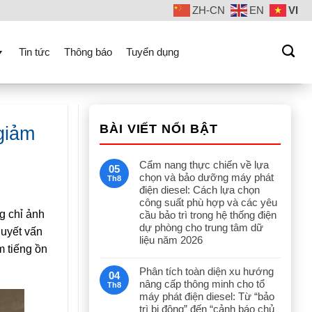
ZH-CN
EN
VI
Tin tức
Thông báo
Tuyển dụng
BÀI VIẾT NỔI BẬT
giảm
Cẩm nang thực chiến về lựa
05
chọn và bảo dưỡng máy phát
Th8
điện diesel: Cách lựa chọn
công suất phù hợp và các yêu
g chỉ ảnh
cầu bảo trì trong hệ thống điện
dự phòng cho trung tâm dữ
quyết vấn
liệu năm 2026
m tiếng ồn
Phân tích toàn diện xu hướng
04
nâng cấp thông minh cho tổ
Th8
máy phát điện diesel: Từ “bảo
trì bị động” đến “cảnh báo chủ