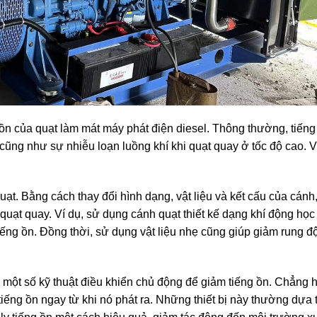
 ồn của quạt làm mát máy phát điện diesel. Thông thường, tiếng
cũng như sự nhiễu loạn luồng khí khi quạt quay ở tốc độ cao. V
ạt. Bằng cách thay đổi hình dạng, vật liệu và kết cấu của cánh,
 quạt quay. Ví dụ, sử dụng cánh quạt thiết kế dạng khí động học
tiếng ồn. Đồng thời, sử dụng vật liệu nhẹ cũng giúp giảm rung đ
g một số kỹ thuật điều khiển chủ động để giảm tiếng ồn. Chẳng h
ý tiếng ồn ngay từ khi nó phát ra. Những thiết bị này thường dựa 