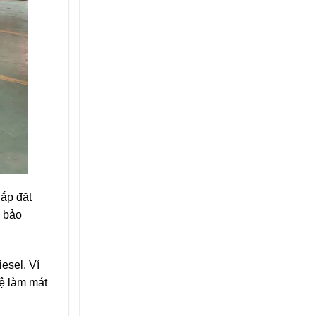
lắp đặt
à bảo
esel. Ví
hệ làm mát