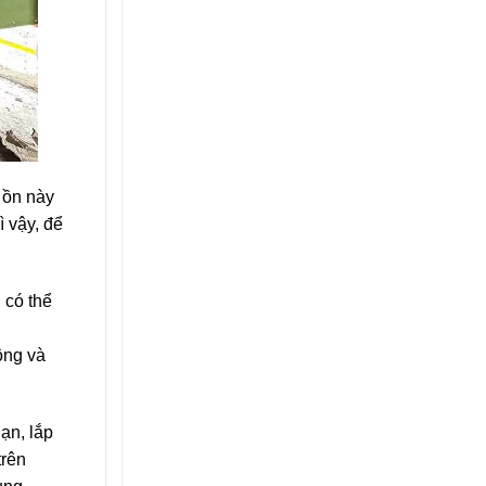
 ồn này
ì vậy, để
 có thể
ộng và
ạn, lắp
trên