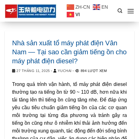
Skip
ZH-CN
EN
to
VI
content
Nhà sản xuất tổ máy phát điện Vân
Nam — Tại sao cần giảm tiếng ồn cho
máy phát điện diesel?
27 THÁNG 11, 2025
-
YUCHAI
-
894 LƯỢT XEM
Trong quá trình vận hành, tổ máy phát điện diesel
thường tạo ra tiếng ồn từ 90 ~ 110 dB, hơn nữa khi
tải tăng lên thì tiếng ồn cũng tăng nhẹ. Để đáp ứng
yêu cầu tiêu chuẩn giảm tiếng ồn của các cơ quan
môi trường tại từng địa phương và tránh gây ra
tiếng ồn cũng như ô nhiễm khí thải ảnh hưởng đến
môi trường xung quanh, tác động đến đời sống bình
thường của cư dân, việc áp dụng các biện pháp để