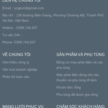
LIÊN HỆ CHÚNG TÔI
Email：
ycgpvn@gmail.com
Địa chỉ：136 Đường Biên Giang, Phường Chương Mỹ, Thành Phố
Hà Nội, Việt Nam
Hotline：0399.744.637
Tư vấn 24h：
Phone: 0399.744.637
VỀ CHÚNG TÔI
SẢN PHẨM VÀ PHỤ TÙNG
Giới thiệu công ty
Động cơ máy phát điện và các
phụ tùng
Văn hoá doanh nghiệp
Máy phát điện dùng cho tàu
Phân bố toàn cầu
thuyền và phụ tùng đi kèm
Khuôn đúc rỗng
Phụ tùng đã được gia công
MẠNG LƯỚI PHỤC VỤ
CHĂM SÓC KHÁCH HÀNG