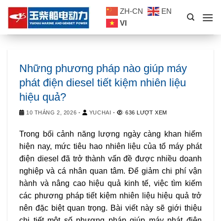
Skip
ZH-CN
EN
to
VI
content
Những phương pháp nào giúp máy
phát điện diesel tiết kiệm nhiên liệu
hiệu quả?
10 THÁNG 2, 2026
-
YUCHAI
-
636 LƯỢT XEM
Trong bối cảnh năng lượng ngày càng khan hiếm
hiện nay, mức tiêu hao nhiên liệu của tổ máy phát
điện diesel đã trở thành vấn đề được nhiều doanh
nghiệp và cá nhân quan tâm. Để giảm chi phí vận
hành và nâng cao hiệu quả kinh tế, việc tìm kiếm
các phương pháp tiết kiệm nhiên liệu hiệu quả trở
nên đặc biệt quan trọng. Bài viết này sẽ giới thiệu
chi tiết một số phương pháp giúp máy phát điện