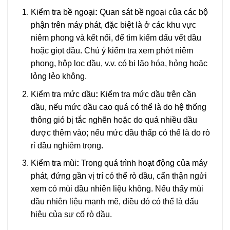
Kiểm tra bề ngoại
:
Quan sát bề ngoại của các bộ
phận trên máy phát, đặc biệt là ở các khu vực
niêm phong và kết nối, để tìm kiếm dấu vết dầu
hoặc giọt dầu. Chú ý kiểm tra xem phớt niêm
phong, hộp lọc dầu, v.v. có bị lão hóa, hỏng hoặc
lỏng lẻo không.
Kiểm tra mức dầu
:
Kiểm tra mức dầu trên cần
dầu, nếu mức dầu cao quá có thể là do hệ thống
thông gió bị tắc nghẽn hoặc do quá nhiều dầu
được thêm vào; nếu mức dầu thấp có thể là do rò
rỉ dầu nghiêm trọng.
Kiểm tra mùi
:
Trong quá trình hoạt động của máy
phát, đứng gần vị trí có thể rò dầu, cẩn thận ngửi
xem có mùi dầu nhiên liệu không. Nếu thấy mùi
dầu nhiên liệu mạnh mẽ, điều đó có thể là dấu
hiệu của sự cố rò dầu.