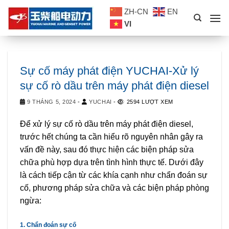
Skip
ZH-CN
EN
to
VI
content
Sự cố máy phát điện YUCHAI-Xử lý
sự cố rò dầu trên máy phát điện diesel
9 THÁNG 5, 2024
-
YUCHAI
-
2594 LƯỢT XEM
Để xử lý sự cố rò dầu trên máy phát điện diesel,
trước hết chúng ta cần hiểu rõ nguyên nhân gây ra
vấn đề này, sau đó thực hiện các biện pháp sửa
chữa phù hợp dựa trên tình hình thực tế. Dưới đây
là cách tiếp cận từ các khía cạnh như chẩn đoán sự
cố, phương pháp sửa chữa và các biện pháp phòng
ngừa:
1. Chẩn đoán sự cố