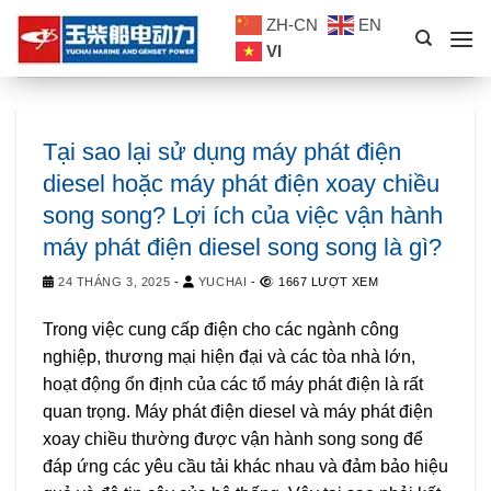
Skip
ZH-CN
EN
to
VI
content
Tại sao lại sử dụng máy phát điện
diesel hoặc máy phát điện xoay chiều
song song? Lợi ích của việc vận hành
máy phát điện diesel song song là gì?
24 THÁNG 3, 2025
-
YUCHAI
-
1667 LƯỢT XEM
Trong việc cung cấp điện cho các ngành công
nghiệp, thương mại hiện đại và các tòa nhà lớn,
hoạt động ổn định của các tổ máy phát điện là rất
quan trọng. Máy phát điện diesel và máy phát điện
xoay chiều thường được vận hành song song để
đáp ứng các yêu cầu tải khác nhau và đảm bảo hiệu