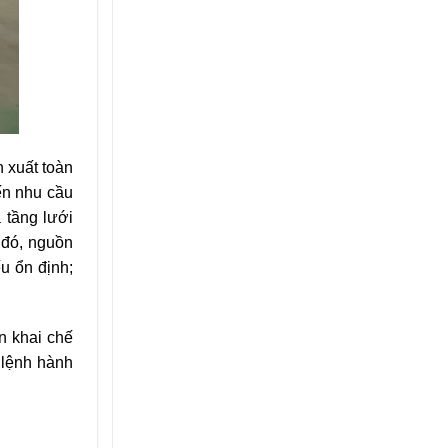
n xuất toàn
ến nhu cầu
 tầng lưới
h đó, nguồn
u ổn định;
ển khai chế
 lệnh hành