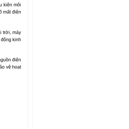
u kiện môi
ố mất điện
 trời, máy
t động kinh
 nguồn điện
ảo vệ hoạt