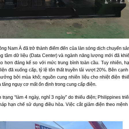
 Đông Nam Á đã trở thành điểm đến của làn sóng dịch chuyển sả
ung tâm dữ liệu (Data Center) và ngành năng lượng mới đã khi
o hơn đáng kể so với mức trung bình toàn cầu. Tuy nhiên, hạ
điện đã xuống cấp, tỷ lệ tổn thất truyền tải vượt 20%. Bên cạn
ưởng bởi mùa khô; nguồn cung nhiên liệu cho nhiệt điện thiế
a tăng nguy cơ mất ổn định trong cung cấp điện.
trạng “làm 4 ngày, nghỉ 3 ngày” do thiếu điện; Philippines tri
pháp hạn chế sử dụng điều hòa. Việc cắt giảm điện theo mệnh