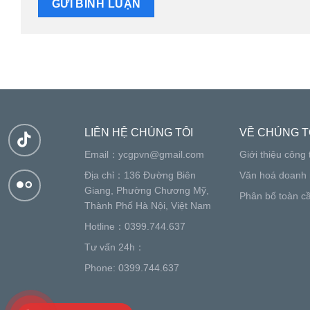
LIÊN HỆ CHÚNG TÔI
VỀ CHÚNG T
Email：
ycgpvn@gmail.com
Giới thiệu công 
Địa chỉ：136 Đường Biên
Văn hoá doanh 
Giang, Phường Chương Mỹ,
Phân bố toàn c
Thành Phố Hà Nội, Việt Nam
Hotline：0399.744.637
Tư vấn 24h：
Phone: 0399.744.637