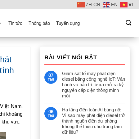
ZH-CN
EN
VI
Tin tức
Thông báo
Tuyển dụng
BÀI VIẾT NỔI BẬT
hát
tính
Giám sát tổ máy phát điện
07
diesel bằng công nghệ IoT: Vận
Th8
hành và bảo trì từ xa mở ra kỷ
nguyên cấp điện thông minh
mới
 Việt Nam,
Hạ tầng điện toán AI bùng nổ:
06
 khi khoảng
Vì sao máy phát điện diesel trở
Th8
thành nguồn điện dự phòng
a khu vực.
không thể thiếu cho trung tâm
dữ liệu?