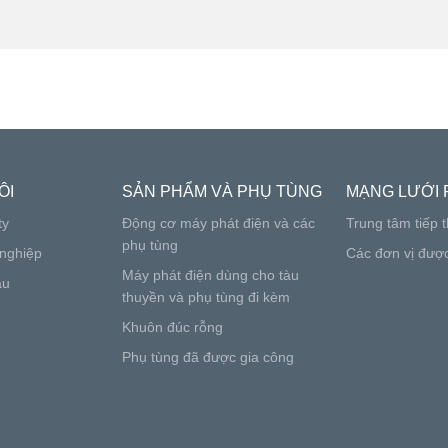
ÔI
SẢN PHẨM VÀ PHỤ TÙNG
MẠNG LƯỚI 
ty
Động cơ máy phát điện và các
Trung tâm tiếp t
phụ tùng
nghiệp
Các đơn vị đượ
Máy phát điện dùng cho tàu
ầu
thuyền và phụ tùng đi kèm
Khuôn đúc rỗng
Phụ tùng đã được gia công