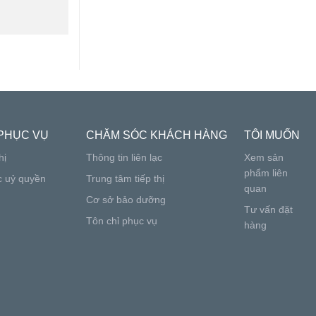
PHỤC VỤ
CHĂM SÓC KHÁCH HÀNG
TÔI MUỐN
hị
Thông tin liên lạc
Xem sản
phẩm liên
c uỷ quyền
Trung tâm tiếp thị
quan
Cơ sở bảo dưỡng
Tư vấn đặt
Tôn chỉ phục vụ
hàng