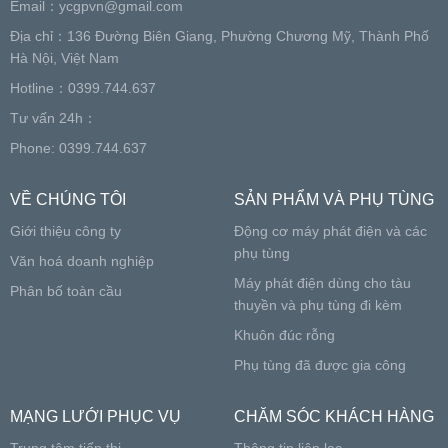
Email：
ycgpvn@gmail.com
Địa chỉ：136 Đường Biên Giang, Phường Chương Mỹ, Thành Phố
Hà Nội, Việt Nam
Hotline：0399.744.637
Tư vấn 24h：
Phone: 0399.744.637
VỀ CHÚNG TÔI
SẢN PHẨM VÀ PHỤ TÙNG
Giới thiệu công ty
Động cơ máy phát điện và các
phụ tùng
Văn hoá doanh nghiệp
Máy phát điện dùng cho tàu
Phân bố toàn cầu
thuyền và phụ tùng đi kèm
Khuôn đúc rỗng
Phụ tùng đã được gia công
MẠNG LƯỚI PHỤC VỤ
CHĂM SÓC KHÁCH HÀNG
Trung tâm tiếp thị
Thông tin liên lạc