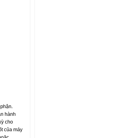
 phận.
ận hành
kỳ cho
tốt của máy
hoặc