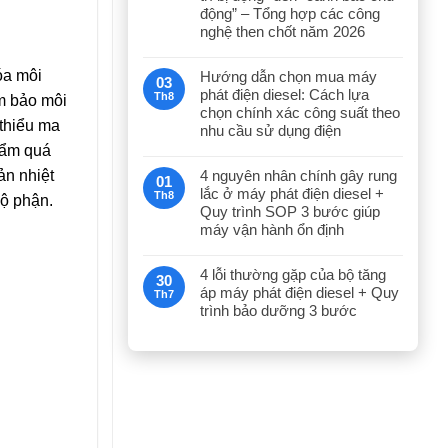
động” – Tổng hợp các công
nghệ then chốt năm 2026
óa môi
Hướng dẫn chọn mua máy
03
phát điện diesel: Cách lựa
Th8
m bảo môi
chọn chính xác công suất theo
 thiểu ma
nhu cầu sử dụng điện
 ẩm quá
4 nguyên nhân chính gây rung
ản nhiệt
01
lắc ở máy phát điện diesel +
Th8
bộ phận.
Quy trình SOP 3 bước giúp
máy vận hành ổn định
4 lỗi thường gặp của bộ tăng
30
áp máy phát điện diesel + Quy
Th7
trình bảo dưỡng 3 bước