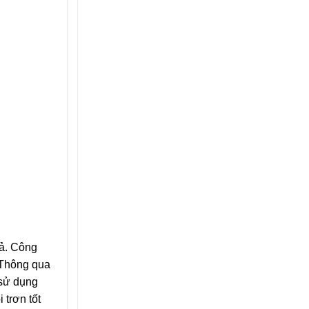
uả. Công
. Thông qua
 sử dụng
 trơn tốt