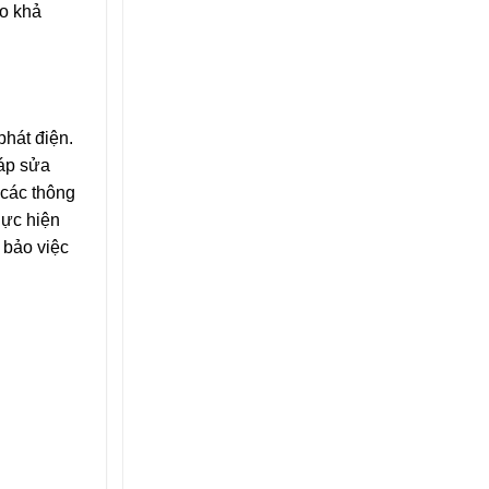
ao khả
phát điện.
háp sửa
 các thông
hực hiện
 bảo việc