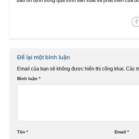
bảo ổn định trong quá trình sản xuất và phát triển của 
Để lại một bình luận
Email của bạn sẽ không được hiển thị công khai.
Các t
Bình luận
*
Tên
*
Email
*