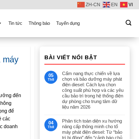
ZH-CN
EN
VI
Tin tức
Thông báo
Tuyển dụng
BÀI VIẾT NỔI BẬT
a máy
Cẩm nang thực chiến về lựa
05
chọn và bảo dưỡng máy phát
Th8
điện diesel: Cách lựa chọn
công suất phù hợp và các yêu
 hưởng đến
cầu bảo trì trong hệ thống điện
dự phòng cho trung tâm dữ
 không
liệu năm 2026
rọng để
ề các
Phân tích toàn diện xu hướng
04
ác doanh
nâng cấp thông minh cho tổ
Th8
máy phát điện diesel: Từ “bảo
trì bị động” đến “cảnh báo chủ