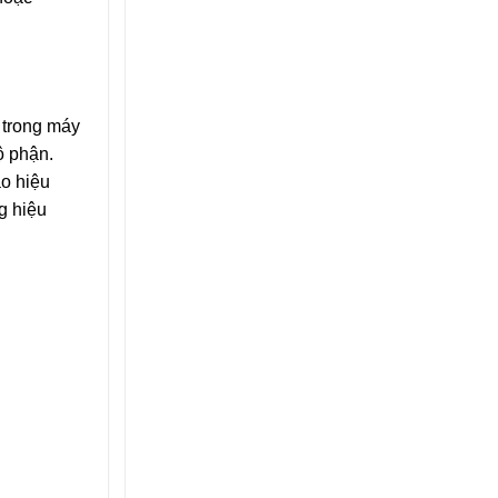
 trong máy
ộ phận.
ao hiệu
g hiệu