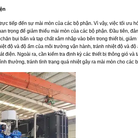
iện
ực tiếp đến sự mài mòn của các bộ phận. Vì vậy, việc tối ưu h
uan trọng để giảm thiểu mài mòn của các bộ phận. Đầu tiên, đả
hặn bụi bẩn và tạp chất xâm nhập vào bên trong thiết bị, giảm
hiệt độ và độ ẩm của môi trường vận hành, tránh nhiệt độ và độ
điện. Ngoài ra, cần kiểm tra định kỳ các thiết bị thông gió và t
h thường, tránh tình trạng quá nhiệt gây ra mài mòn cho các 