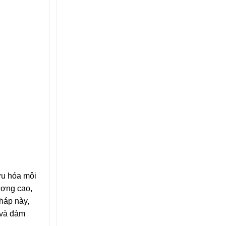
 ưu hóa môi
ượng cao,
pháp này,
g và đảm