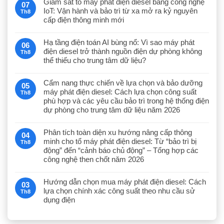
Giám sát tổ máy phát điện diesel bằng công nghệ
07
IoT: Vận hành và bảo trì từ xa mở ra kỷ nguyên
Th8
cấp điện thông minh mới
Hạ tầng điện toán AI bùng nổ: Vì sao máy phát
06
điện diesel trở thành nguồn điện dự phòng không
Th8
thể thiếu cho trung tâm dữ liệu?
Cẩm nang thực chiến về lựa chọn và bảo dưỡng
05
máy phát điện diesel: Cách lựa chọn công suất
Th8
phù hợp và các yêu cầu bảo trì trong hệ thống điện
dự phòng cho trung tâm dữ liệu năm 2026
Phân tích toàn diện xu hướng nâng cấp thông
04
minh cho tổ máy phát điện diesel: Từ “bảo trì bị
Th8
động” đến “cảnh báo chủ động” – Tổng hợp các
công nghệ then chốt năm 2026
Hướng dẫn chọn mua máy phát điện diesel: Cách
03
lựa chọn chính xác công suất theo nhu cầu sử
Th8
dụng điện