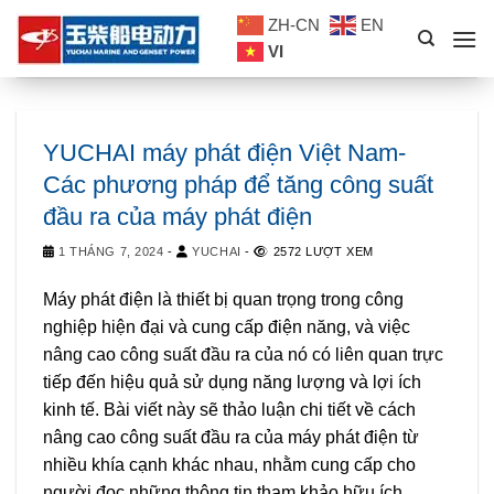
Skip
ZH-CN
EN
to
VI
content
YUCHAI máy phát điện Việt Nam-
Các phương pháp để tăng công suất
đầu ra của máy phát điện
1 THÁNG 7, 2024
-
YUCHAI
-
2572 LƯỢT XEM
Máy phát điện là thiết bị quan trọng trong công
nghiệp hiện đại và cung cấp điện năng, và việc
nâng cao công suất đầu ra của nó có liên quan trực
tiếp đến hiệu quả sử dụng năng lượng và lợi ích
kinh tế. Bài viết này sẽ thảo luận chi tiết về cách
nâng cao công suất đầu ra của máy phát điện từ
nhiều khía cạnh khác nhau, nhằm cung cấp cho
người đọc những thông tin tham khảo hữu ích.