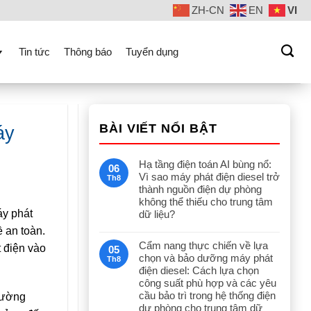
ZH-CN
EN
VI
Tin tức
Thông báo
Tuyển dụng
BÀI VIẾT NỔI BẬT
áy
Hạ tầng điện toán AI bùng nổ:
06
Vì sao máy phát điện diesel trở
Th8
thành nguồn điện dự phòng
không thể thiếu cho trung tâm
áy phát
dữ liệu?
ề an toàn.
Cẩm nang thực chiến về lựa
t điện vào
05
chọn và bảo dưỡng máy phát
Th8
điện diesel: Cách lựa chọn
công suất phù hợp và các yêu
cầu bảo trì trong hệ thống điện
trường
dự phòng cho trung tâm dữ