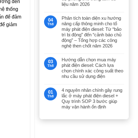
hưởng đến
liệu năm 2026
 hệ thống
bẩn để đảm
Phân tích toàn diện xu hướng
04
nâng cấp thông minh cho tổ
 để giảm
Th8
máy phát điện diesel: Từ “bảo
trì bị động” đến “cảnh báo chủ
động” – Tổng hợp các công
nghệ then chốt năm 2026
Hướng dẫn chọn mua máy
03
phát điện diesel: Cách lựa
Th8
chọn chính xác công suất theo
nhu cầu sử dụng điện
4 nguyên nhân chính gây rung
01
lắc ở máy phát điện diesel +
Th8
Quy trình SOP 3 bước giúp
máy vận hành ổn định