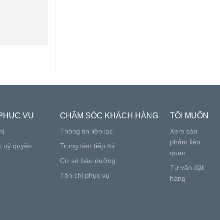
PHỤC VỤ
CHĂM SÓC KHÁCH HÀNG
TÔI MUỐN
hị
Thông tin liên lạc
Xem sản
phẩm liên
c uỷ quyền
Trung tâm tiếp thị
quan
Cơ sở bảo dưỡng
Tư vấn đặt
Tôn chỉ phục vụ
hàng