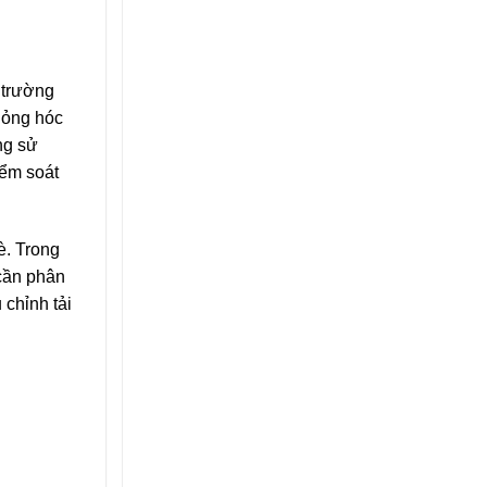
 trường
 hỏng hóc
ng sử
iểm soát
è. Trong
 cần phân
 chỉnh tải