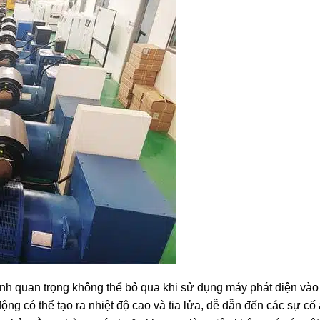
nh quan trọng không thể bỏ qua khi sử dụng máy phát điện vào
ộng có thể tạo ra nhiệt độ cao và tia lửa, dễ dẫn đến các sự cố