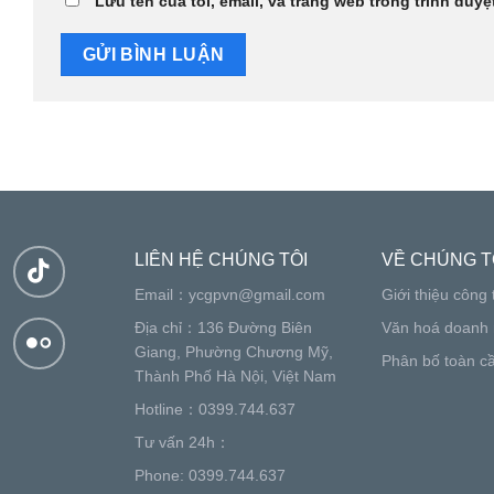
Lưu tên của tôi, email, và trang web trong trình duyệt
LIÊN HỆ CHÚNG TÔI
VỀ CHÚNG T
Email：
ycgpvn@gmail.com
Giới thiệu công 
Địa chỉ：136 Đường Biên
Văn hoá doanh 
Giang, Phường Chương Mỹ,
Phân bố toàn c
Thành Phố Hà Nội, Việt Nam
Hotline：0399.744.637
Tư vấn 24h：
Phone: 0399.744.637