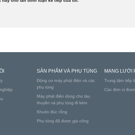
 này cho lần bình luận kế tiếp của tôi.
ÔI
SẢN PHẨM VÀ PHỤ TÙNG
MẠNG LƯỚI 
ty
Động cơ máy phát điện và các
Trung tâm tiếp t
phụ tùng
nghiệp
Các đơn vị đượ
Máy phát điện dùng cho tàu
ầu
thuyền và phụ tùng đi kèm
Khuôn đúc rỗng
Phụ tùng đã được gia công