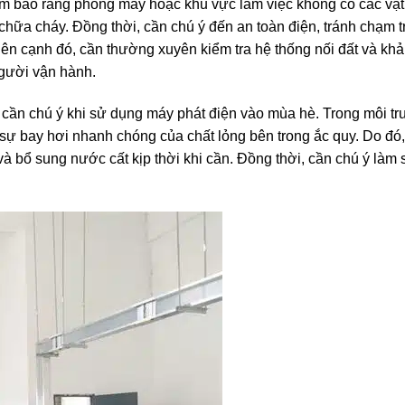
ảm bảo rằng phòng máy hoặc khu vực làm việc không có các vật
chữa cháy. Đồng thời, cần chú ý đến an toàn điện, tránh chạm t
Bên cạnh đó, cần thường xuyên kiểm tra hệ thống nối đất và kh
gười vận hành.
 cần chú ý khi sử dụng máy phát điện vào mùa hè. Trong môi tr
n sự bay hơi nhanh chóng của chất lỏng bên trong ắc quy. Do đó
à bổ sung nước cất kịp thời khi cần. Đồng thời, cần chú ý làm 