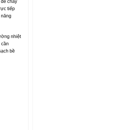
 dễ cháy
rực tiếp
ả năng
ường nhiệt
, cần
sạch bề