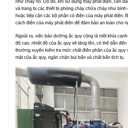
như cháy nổ. Do đó, khi sử dụng máy phát điện, cần đ
và trang bị các thiết bị phòng cháy chữa cháy như bình 
hoặc tiếp cận các bộ phận có điện của máy phát điện. 
cách điện của máy phát điện để đảm bảo an toàn cho n
Ngoài ra, việc bảo dưỡng ắc quy cũng là một khía cạnh
độ cao, nhiệt độ của ắc quy sẽ tăng lên, có thể dẫn đế
thường xuyên kiểm tra mức chất điện phân của ắc quy v
mặt của ắc quy, ngăn chặn bụi bẩn và chất bẩn tích tụ.