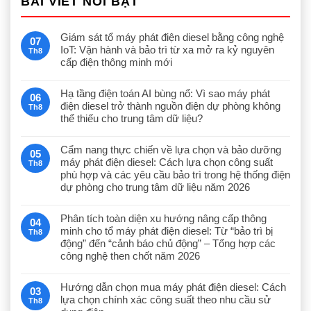
BÀI VIẾT NỔI BẬT
Giám sát tổ máy phát điện diesel bằng công nghệ
07
IoT: Vận hành và bảo trì từ xa mở ra kỷ nguyên
Th8
cấp điện thông minh mới
Hạ tầng điện toán AI bùng nổ: Vì sao máy phát
06
điện diesel trở thành nguồn điện dự phòng không
Th8
thể thiếu cho trung tâm dữ liệu?
Cẩm nang thực chiến về lựa chọn và bảo dưỡng
05
máy phát điện diesel: Cách lựa chọn công suất
Th8
phù hợp và các yêu cầu bảo trì trong hệ thống điện
dự phòng cho trung tâm dữ liệu năm 2026
Phân tích toàn diện xu hướng nâng cấp thông
04
minh cho tổ máy phát điện diesel: Từ “bảo trì bị
Th8
động” đến “cảnh báo chủ động” – Tổng hợp các
công nghệ then chốt năm 2026
Hướng dẫn chọn mua máy phát điện diesel: Cách
03
lựa chọn chính xác công suất theo nhu cầu sử
Th8