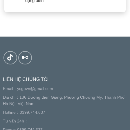
dụng điện
LIÊN HỆ CHÚNG TÔI
Email：
ycgpvn@gmail.com
Địa chỉ：136 Đường Biên Giang, Phường Chương Mỹ, Thành Phố
Hà Nội, Việt Nam
Hotline：0399.744.637
Tư vấn 24h：
Phone: 0399.744.637