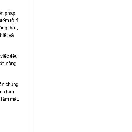
iện pháp
iểm rò rỉ
ồng thời,
hiệt và
việc tiêu
át, nâng
cần chúng
ịch làm
h làm mát,