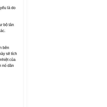
 yếu là do
hư bộ tản
xác.
òn bên
ày sẽ tích
 nhiệt của
ến nó dần