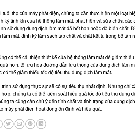
i tuổi thọ của máy phát điện, chúng ta cần thực hiện một loạt b
h kỳ tính kín của hệ thống làm mát, phát hiện và sửa chữa các đ
tránh sử dụng dung dịch làm mát đã hết hạn hoặc đã biến chất. Đ
làm mát, định kỳ làm sạch tạp chất và chất kết tụ trong bộ tản n
 có thể cải thiện thiết kế của hệ thống làm mát để giảm thiểu 
ệu quả hơn, tối ưu hóa đường dẫn lưu thông của dung dịch làm m
 có thể giảm thiểu tốc độ tiêu thụ dung dịch làm mát.
 trình sử dụng thực sự sẽ có sự tiêu thụ nhất định. Nhưng chỉ 
 hợp, chúng ta có thể kiểm soát hiệu quả tốc độ tiêu thụ dung d
húng ta cũng cần chú ý đến tính chất và tình trạng của dung dịc
bảo máy phát điện hoạt động ổn định và hiệu quả.