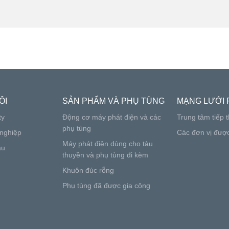
ÔI
SẢN PHẨM VÀ PHỤ TÙNG
MẠNG LƯỚI 
ty
Động cơ máy phát điện và các
Trung tâm tiếp t
phụ tùng
nghiệp
Các đơn vị đượ
Máy phát điện dùng cho tàu
ầu
thuyền và phụ tùng đi kèm
Khuôn đúc rỗng
Phụ tùng đã được gia công