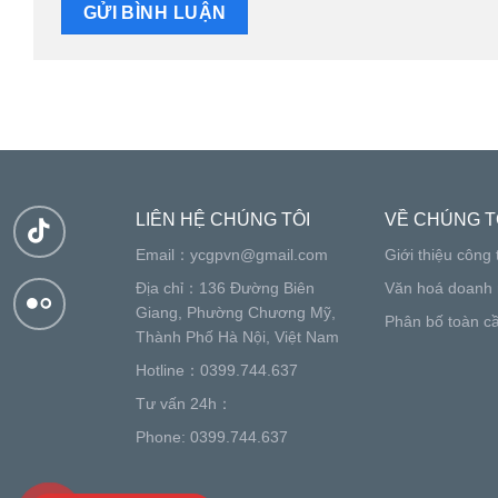
LIÊN HỆ CHÚNG TÔI
VỀ CHÚNG T
Email：
ycgpvn@gmail.com
Giới thiệu công 
Địa chỉ：136 Đường Biên
Văn hoá doanh 
Giang, Phường Chương Mỹ,
Phân bố toàn c
Thành Phố Hà Nội, Việt Nam
Hotline：0399.744.637
Tư vấn 24h：
Phone: 0399.744.637