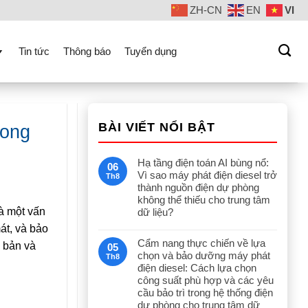
ZH-CN
EN
VI
Tin tức
Thông báo
Tuyển dụng
BÀI VIẾT NỔI BẬT
rong
Hạ tầng điện toán AI bùng nổ:
06
Vì sao máy phát điện diesel trở
Th8
thành nguồn điện dự phòng
không thể thiếu cho trung tâm
là một vấn
dữ liệu?
át, và bảo
Cẩm nang thực chiến về lựa
ơ bản và
05
chọn và bảo dưỡng máy phát
Th8
điện diesel: Cách lựa chọn
công suất phù hợp và các yêu
cầu bảo trì trong hệ thống điện
dự phòng cho trung tâm dữ