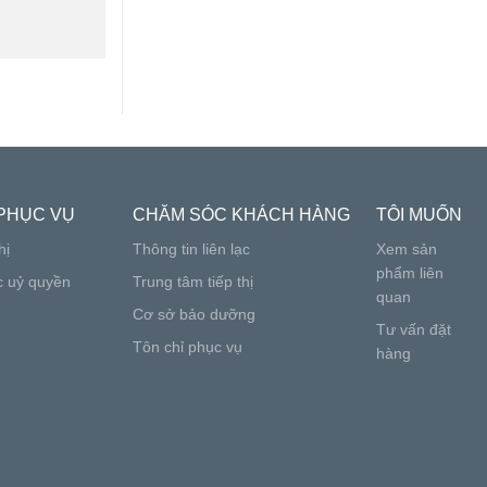
PHỤC VỤ
CHĂM SÓC KHÁCH HÀNG
TÔI MUỐN
hị
Thông tin liên lạc
Xem sản
phẩm liên
c uỷ quyền
Trung tâm tiếp thị
quan
Cơ sở bảo dưỡng
Tư vấn đặt
Tôn chỉ phục vụ
hàng