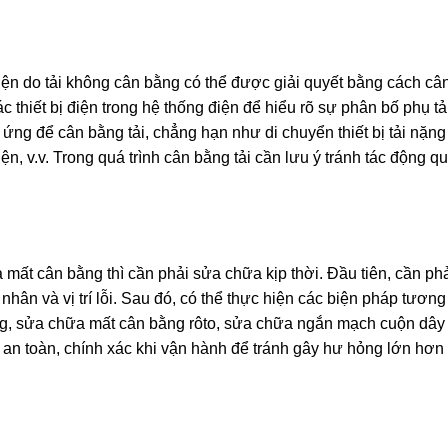
n do tải không cân bằng có thể được giải quyết bằng cách cân
c thiết bị điện trong hệ thống điện để hiểu rõ sự phân bố phụ tả
ứng để cân bằng tải, chẳng hạn như di chuyển thiết bị tải nặn
iện, v.v. Trong quá trình cân bằng tải cần lưu ý tránh tác động 
 mất cân bằng thì cần phải sửa chữa kịp thời. Đầu tiên, cần phả
hân và vị trí lỗi. Sau đó, có thể thực hiện các biện pháp tươn
ỏng, sửa chữa mất cân bằng rôto, sửa chữa ngắn mạch cuộn dây
 an toàn, chính xác khi vận hành để tránh gây hư hỏng lớn hơ