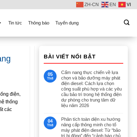
ZH-CN
EN
VI
Tin tức
Thông báo
Tuyển dụng
BÀI VIẾT NỔI BẬT
ạng
Cẩm nang thực chiến về lựa
05
chọn và bảo dưỡng máy phát
Th8
điện diesel: Cách lựa chọn
công suất phù hợp và các yêu
hống điện,
cầu bảo trì trong hệ thống điện
dự phòng cho trung tâm dữ
hệ thống
liệu năm 2026
ất các
Phân tích toàn diện xu hướng
04
nâng cấp thông minh cho tổ
Th8
máy phát điện diesel: Từ “bảo
trì bị động” đến “cảnh báo chủ