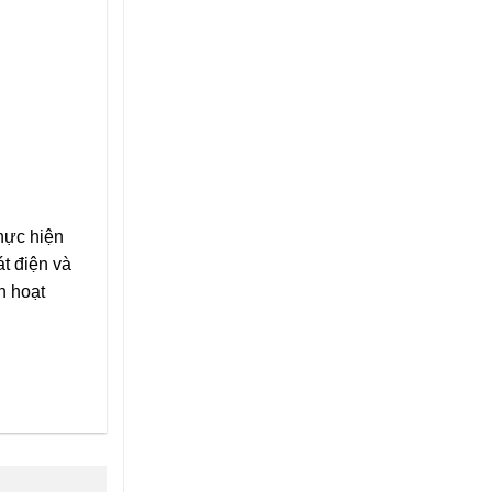
thực hiện
t điện và
n hoạt