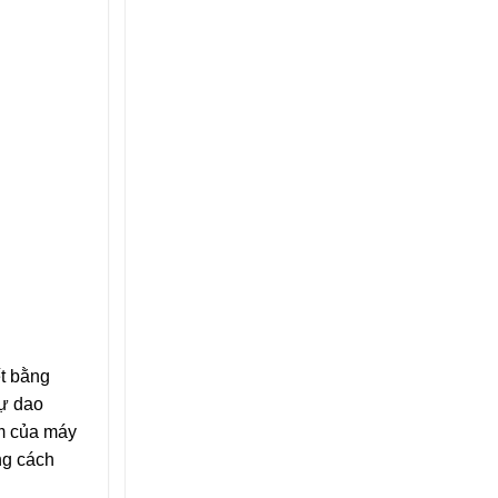
t bằng
sự dao
ểm của máy
ng cách