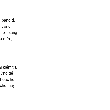
 bằng tải.
i trong
g hơn sang
quá mức,
i kiểm tra
g ứng để
 hoặc hở
n cho máy