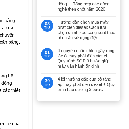
động” – Tổng hợp các công
nghệ then chốt năm 2026
ân bằng
Hướng dẫn chọn mua máy
03
phát điện diesel: Cách lựa
 ra của
Th8
chọn chính xác công suất theo
, chuyển
nhu cầu sử dụng điện
 cân bằng,
4 nguyên nhân chính gây rung
01
lắc ở máy phát điện diesel +
Th8
Quy trình SOP 3 bước giúp
máy vận hành ổn định
rong hệ
4 lỗi thường gặp của bộ tăng
30
g dòng
áp máy phát điện diesel + Quy
Th7
trình bảo dưỡng 3 bước
 các thiết
cực từ của