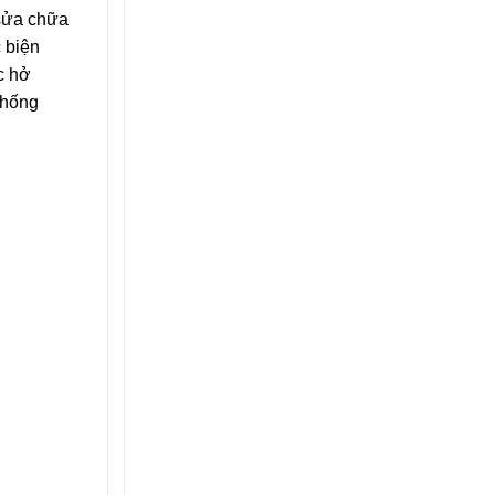
 sửa chữa
c biện
c hở
thống